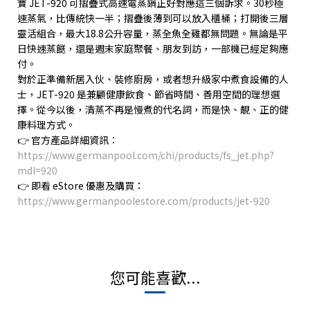
寶
JET-920
可摺疊式高速電蒸鍋正好對應這三個訴求。
30
秒極
速蒸氣，比傳統快一半；摺疊後薄到可以放入櫃桶；打開後三層
靈活組合，最大
18.8
公升容量，蒸全魚全雞都無問題。無論是平
日快速蒸餸，還是週末家庭聚餐、朋友到訪，一部機已經足夠應
付。
對於正準備新居入伙、裝修廚房，或者想升級家中煮食設備的人
士，
JET-920
是兼顧健康飲食、節省時間、善用空間的理想選
擇。從今以後，清蒸不再是慢煮的代名詞，而是快、靚、正的健
康料理方式。
👉
官方產品詳細資訊：
https://www.germanpool.com/chi/products/fs_jet.php?
mdl=920
👉
即看
eStore
優惠及購買：
https://www.germanpoolestore.com/products/jet-920
您可能喜歡...