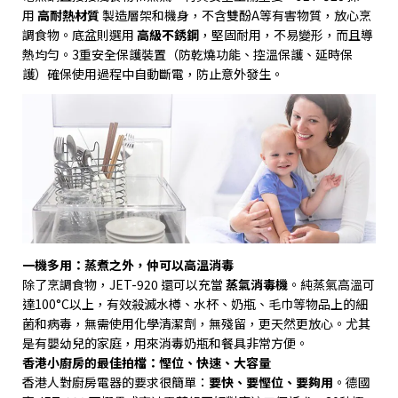
用
高耐熱材質
製造層架和機身，不含雙酚
A
等有害物質，放心烹
調食物。底盆則選用
高級不銹鋼
，堅固耐用，不易變形，而且導
熱均勻。
3
重安全保護裝置（防乾燒功能、控溫保護、延時保
護）確保使用過程中自動斷電，防止意外發生。
一機多用：蒸煮之外，仲可以高溫消毒
除了烹調食物，
JET-920
還可以充當
蒸氣消毒機
。純蒸氣高溫可
達
100°C
以上，有效殺滅水樽、水杯、奶瓶、毛巾等物品上的細
菌和病毒，無需使用化學清潔劑，無殘留，更天然更放心。尤其
是有嬰幼兒的家庭，用來消毒奶瓶和餐具非常方便。
香港小廚房的最佳拍檔：慳位、快速、大容量
香港人對廚房電器的要求很簡單：
要快、要慳位、要夠用
。德國