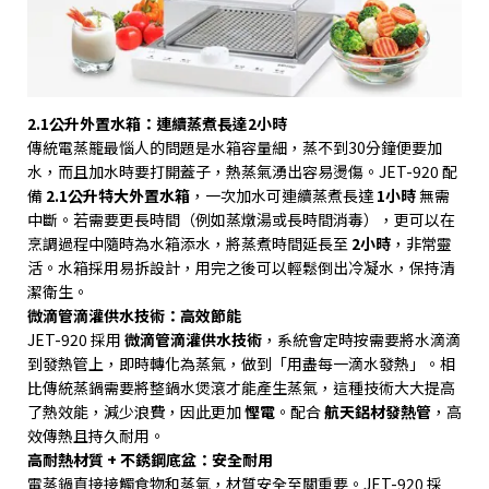
2.1
公升外置水箱：連續蒸煮長達
2
小時
傳統電蒸籠最惱人的問題是水箱容量細，蒸不到
30
分鐘便要加
水，而且加水時要打開蓋子，熱蒸氣湧出容易燙傷。
JET-920
配
備
2.1
公升特大外置水箱
，一次加水可連續蒸煮長達
1
小時
無需
中斷。若需要更長時間（例如蒸燉湯或長時間消毒），更可以在
烹調過程中隨時為水箱添水，將蒸煮時間延長至
2
小時
，非常靈
活。水箱採用易拆設計，用完之後可以輕鬆倒出冷凝水，保持清
潔衛生。
微滴管滴灌供水技術：高效節能
JET-920
採用
微滴管滴灌供水技術
，系統會定時按需要將水滴滴
到發熱管上，即時轉化為蒸氣，做到「用盡每一滴水發熱」。相
比傳統蒸鍋需要將整鍋水煲滾才能產生蒸氣，這種技術大大提高
了熱效能，減少浪費，因此更加
慳電
。配合
航天鋁材發熱管
，高
效傳熱且持久耐用。
高耐熱材質
+
不銹鋼底盆：安全耐用
電蒸鍋直接接觸食物和蒸氣，材質安全至關重要。
JET-920
採