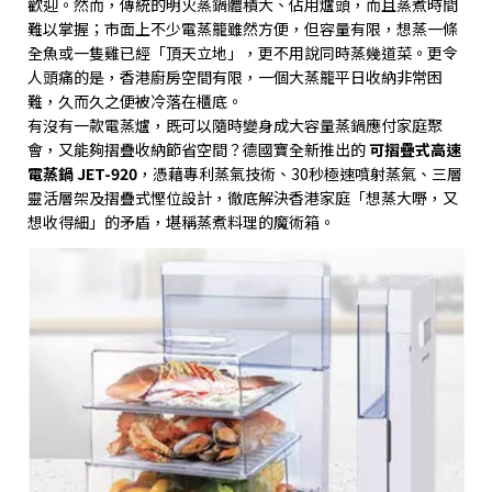
歡迎。然而，傳統的明火蒸鍋體積大、佔用爐頭，而且蒸煮時間
難以掌握；市面上不少電蒸籠雖然方便，但容量有限，想蒸一條
全魚或一隻雞已經「頂天立地」，更不用說同時蒸幾道菜。更令
人頭痛的是，香港廚房空間有限，一個大蒸籠平日收納非常困
難，久而久之便被冷落在櫃底。
有沒有一款電蒸爐，既可以隨時變身成大容量蒸鍋應付家庭聚
會，又能夠摺疊收納節省空間？德國寶全新推出的
可摺疊式高速
電蒸鍋
JET-920
，憑藉專利蒸氣技術、
30
秒極速噴射蒸氣、三層
靈活層架及摺疊式慳位設計，徹底解決香港家庭「想蒸大嘢，又
想收得細」的矛盾，堪稱蒸煮料理的魔術箱。