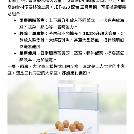
市面上不少電蒸籠標榜大容量，但實際使用時層架間距不足，稍
高的食材便要移除上層。
JET-920
配備
三層層架
，可根據需要靈
活組合：
兩層同時蒸煮
：上下層分別放入不同菜式，一次過完成海
鮮、蔬菜、點心等，省時省力。
移除上層層格
：將內部空間擴充至
18.8
公升超大容量
，足
夠放入整隻雞、大條石斑魚、甚至大型器皿，招待親朋戚
友毫無難度。
單層使用
：日常簡單蒸饅頭、蒸蛋、翻熱飯菜，提高蒸氣
熱效率，更加慳電。
一層、兩層、大容量三種模式自由切換，無論是二人世界的小家
庭，還是三代同堂的大家庭，都能應付自如。