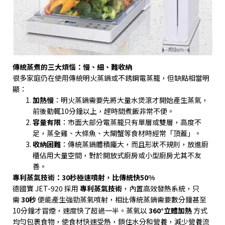
傳統蒸煮的三大煩惱：慢、細、難收納
很多家庭仍在使用傳統明火蒸鍋或不銹鋼電蒸籠，但缺點相當明
顯：
加熱慢
：明火蒸鍋需要先將大量水煲滾才開始產生蒸氣，
前後動輒
10
分鐘以上，趕時間煮飯非常不便。
容量有限
：市面大部分電蒸籠只有單層或雙層，高度不
足，蒸全雞、大條魚、大閘蟹等食材時經常「頂蓋」。
收納困難
：傳統蒸鍋體積龐大，而且形狀不規則，放進廚
櫃佔用大量空間，對於開放式廚房或小型廚房尤其不友
善。
專利蒸氣技術：
30
秒極速噴射，比傳統快
50%
德國寶
JET-920
採用
專利蒸氣技術
，內置高效發熱系統，只
需
30
秒
便能產生強勁蒸氣噴射，相比傳統蒸鍋需要數分鐘甚至
10
分鐘才冒煙，速度快了超過一半。蒸氣以
360°
立體加熱
方式
均勻包裹食物，使食材快速受熱，鎖住水分和營養，減少營養流