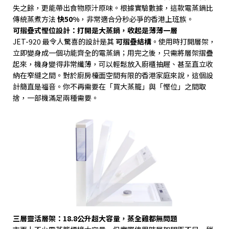
失之餘，更能帶出食物原汁原味。根據實驗數據，這款電蒸鍋比
傳統蒸煮方法
快
50%
，非常適合分秒必爭的香港上班族。
可摺疊式慳位設計：打開是大蒸鍋，收起是薄薄一層
JET-920
最令人驚喜的設計是其
可摺疊結構
。使用時打開層架，
立即變身成一個功能齊全的電蒸鍋；用完之後，只需將層架摺疊
起來，機身變得非常纖薄，可以輕鬆放入廚櫃抽屜、甚至直立收
納在窄縫之間。對於廚房檯面空間有限的香港家庭來說，這個設
計簡直是福音。你不再需要在「買大蒸籠」與「慳位」之間取
捨，一部機滿足兩種需要。
三層靈活層架：
18.8
公升超大容量，蒸全雞都無問題