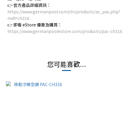
👉
官方產品詳細資訊：
https://www.germanpool.com/chi/products/ac_pac.php?
mdl=ch316
👉
即看
eStore
優惠及購買：
https://www.germanpoolestore.com/products/pac-ch316
您可能喜歡...