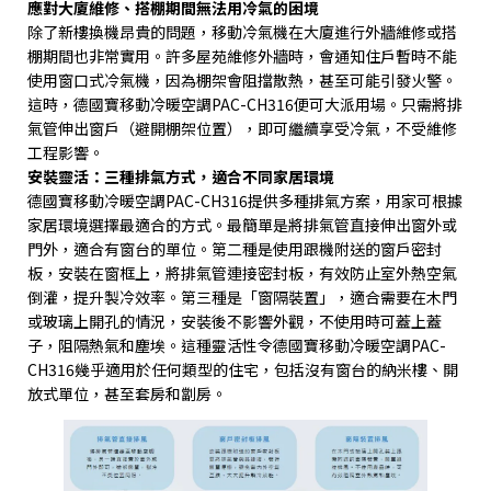
應對大廈維修、搭棚期間無法用冷氣的困境
除了新樓換機昂貴的問題，移動冷氣機在大廈進行外牆維修或搭
棚期間也非常實用。許多屋苑維修外牆時，會通知住戶暫時不能
使用窗口式冷氣機，因為棚架會阻擋散熱，甚至可能引發火警。
這時，德國寶移動冷暖空調
PAC-CH316
便可大派用場。只需將排
氣管伸出窗戶（避開棚架位置），即可繼續享受冷氣，不受維修
工程影響。
安裝靈活：三種排氣方式，適合不同家居環境
德國寶移動冷暖空調
PAC-CH316
提供多種排氣方案，用家可根據
家居環境選擇最適合的方式。最簡單是將排氣管直接伸出窗外或
門外，適合有窗台的單位。第二種是使用跟機附送的窗戶密封
板，安裝在窗框上，將排氣管連接密封板，有效防止室外熱空氣
倒灌，提升製冷效率。第三種是「窗隔裝置」，適合需要在木門
或玻璃上開孔的情況，安裝後不影響外觀，不使用時可蓋上蓋
子，阻隔熱氣和塵埃。這種靈活性令德國寶移動冷暖空調
PAC-
CH316
幾乎適用於任何類型的住宅，包括沒有窗台的納米樓、開
放式單位，甚至套房和劏房。