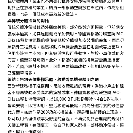
住所繼續用。業主也不用擔心租客安裝冷氣時破壞牆身或窗戶。
對於正在放租的業主，購買一部移動空調放在單位內，作為招租
賣點，也是一個低成本高效益的做法。
與傳統分體冷氣的對比
傳統分體冷氣機雖然外觀較美觀，部分型號亦更慳電，但前期安
裝成本極高，尤其是搭棚或吊船費用。德國寶移動冷暖空調
PAC-
CH316
移動冷氣機的機價遠低於分體機加安裝費的總和，而且毋
須額外工程費用。雖然移動冷氣機需要放置在地面或靠近窗戶，
佔用少許室內空間，但其靈活性和可移動性，對於小單位或租客
而言，優勢非常明顯。此外，移動冷氣機的排氣管需要連接窗
外，若窗戶設計不適合，可能需要簡單改動，但相比搭棚吊船，
已經簡單得多。
總結：告別天價搭棚吊船，移動冷氣機是精明之選
面對新建私樓不准搭棚、吊船收費離譜的現實，香港小戶主和租
客不應再被動承受高昂的換機成本。德國寶移動冷暖空調
PAC-
CH316
移動冷暖空調，以
16,000 BTU
強勁製冷、
4
合
1
多功能、
毋須安裝、即插即用、靈活移動等優點，成為分體冷氣的最佳替
代方案。無論你是
200
呎納米樓業主，還是租住新樓的上班族，
都可以用合理價錢享受舒適的室溫，不再受制於管理處的規例和
天價工程費。這個夏天，為自己和家人選擇一部移動冷氣機，慳
錢、慳力、慳時間。