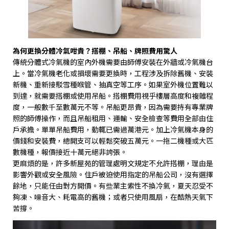
為何更換分體冷氣咁貴？搭棚、吊船、牌照費用驚人
傳統分體式冷氣機的室內外機需要由師傅安裝在外牆或冷氣機台
上。當冷氣機老化或損壞需要更換時，工程涉及拆除舊機、安裝
新機、重新接駁雪種喉管、抽真空等工序。如果室外機位置難以
到達，就需要搭棚或使用吊船。搭棚費用視乎樓層高度和複雜程
度，一般數千至數萬元不等。吊船更昂貴，因為需要持有專業牌
照的師傅操作，而且吊船租用、運輸、安全檢查等費用全部由住
戶承擔。單單吊船費用，動輒已需過萬港元。加上冷氣機本身的
價錢和安裝費，總開支可以輕鬆突破五萬元。一拖二機種或大匹
數機種，報價接近十萬元絕非誇張。
更麻煩的是，許多新屋苑的管理處明文規定不允許搭棚，理由是
影響外觀或安全風險。住戶被迫使用指定的吊船公司，沒有選擇
餘地，只能任由對方開價。有些業主索性不換冷氣，夏天忍受不
夠凍、噪音大、耗電高的舊機；或者只使用風扇，在酷熱天氣下
苦撐。