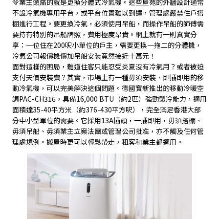
令業主頭痛的就是更換分體式冷氣機。這些屋苑的外牆設計通常
不設冷氣機專用平台，或平台位置難以到達，管理處嚴禁住戶搭
棚進行工程。要更換冷氣，必須使用吊船，而操作吊船的師傅需
要持有特別的吊船牌照，費用極度昂貴。網上就有一則真實分
享：一位住在
200
呎小單位的戶主，需要更換一拖二的分體機，
冷氣公司報價機價加吊船安裝竟然接近十萬元！
面對這樣的困局，難道住客只能忍受炎夏沒有冷氣用？或者被迫
支付天價安裝費？其實，市場上有一種毋須安裝、即插即用的移
動冷氣機，可以完美解決這個問題。德國寶新推出的移動冷暖空
調
PAC-CH316
，具備
16,000 BTU
（約
2
匹）強勁製冷能力，適用
面積達
35-40
平方米（約
376-430
平方呎），完全滿足香港大部
分中小型單位的需要。它採用
13A
插頭，一插即用，毋須搭棚、
毋須吊船、毋須業主立案法團或管理公司批准，亦不觸及任何管
理處規例。搬屋時更可以輕鬆帶走，租客和業主都適用。