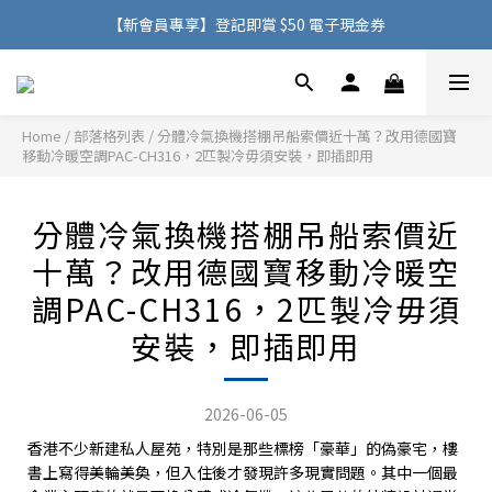
購物滿 HK$500，即可免費享用香港地區送貨服務
【新會員專享】登記即賞 $50 電子現金券
購物滿 HK$500，即可免費享用香港地區送貨服務
Home
/
部落格列表
/
分體冷氣換機搭棚吊船索價近十萬？改用德國寶
移動冷暖空調PAC-CH316，2匹製冷毋須安裝，即插即用
分體冷氣換機搭棚吊船索價近
十萬？改用德國寶移動冷暖空
調PAC-CH316，2匹製冷毋須
安裝，即插即用
2026-06-05
香港不少新建私人屋苑，特別是那些標榜「豪華」的偽豪宅，樓
書上寫得美輪美奐，但入住後才發現許多現實問題。其中一個最