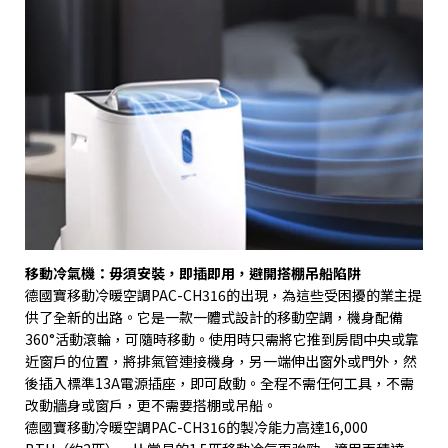
移動冷氣機：毋須安裝，即插即用，避開搭棚吊船陷阱
德國寶移動冷暖空調
PAC-CH316
的出現，為這些受困擾的業主提
供了全新的出路。它是一款一體式設計的移動空調，機身配備
360°
活動滾輪，可隨時移動。使用時只需將它推到房間中央或靠
近窗戶的位置，將排氣管連接機身，另一端伸出窗外或門外，然
後插入標準
13A
電源插座，即可啟動。全程不需任何工具，不需
改動牆身或窗戶，更不需要搭棚或吊船。
德國寶移動冷暖空調
PAC-CH316
的製冷能力高達
16,000