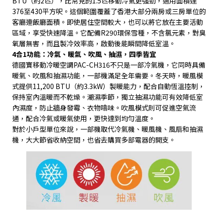
BTU
（約
2
匹），比常見的
1.5
匹移動冷氣更強勁，適用面積達
376
至
430
平方呎。這個範圍覆蓋了香港大部分兩房或三房單位的
客廳連飯廳面積。即使居住空間較大，也可以將它放在主要活動
區域，享受快速降溫。它配備
R290
環保雪種，不含氯元素，對臭
氧層無害，而且製冷效率高，啟動後能瞬間降低室溫。
4
合
1
功能：冷氣、暖氣、吹風、抽濕，四季皆宜
德國寶移動冷暖空調
PAC-CH316
不只是一部冷氣機，它同時具備
暖氣、吹風和抽濕功能，一部機滿足全年需要。冬天時，暖風模
式提供
11,200 BTU
（約
3.3kW
）製暖能力，配合自動恆溫控制，
保持室內溫暖而不乾燥。潮濕季節，獨立抽濕功能可有效降低室
內濕度，防止牆身發霉、衣物噏味。吹風模式則可促進空氣流
通，配合冷氣或暖氣使用，更快達到均勻溫度。
對於小戶型單位來說，一部機取代冷氣機、暖風機、風扇和抽濕
機，大大節省收納空間，也省去購買多部電器的開支。