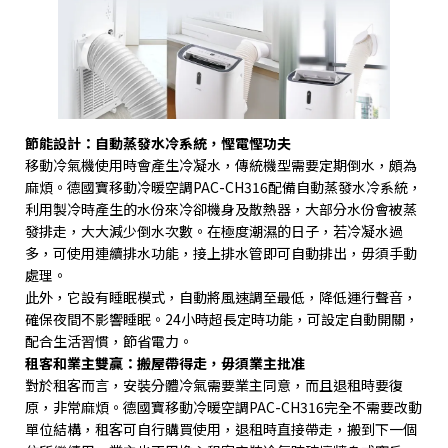
節能設計：自動蒸發水冷系統，慳電慳功夫
移動冷氣機使用時會產生冷凝水，傳統機型需要定期倒水，頗為
麻煩。德國寶移動冷暖空調
PAC-CH316
配備自動蒸發水冷系統，
利用製冷時產生的水份來冷卻機身及散熱器，大部分水份會被蒸
發排走，大大減少倒水次數。在極度潮濕的日子，若冷凝水過
多，可使用連續排水功能，接上排水管即可自動排出，毋須手動
處理。
此外，它設有睡眠模式，自動將風速調至最低，降低運行聲音，
確保夜間不影響睡眠。
24
小時超長定時功能，可設定自動開關，
配合生活習慣，節省電力。
租客和業主雙贏：搬屋帶得走，毋須業主批准
對於租客而言，安裝分體冷氣需要業主同意，而且退租時要復
原，非常麻煩。德國寶移動冷暖空調
PAC-CH316
完全不需要改動
單位結構，租客可自行購買使用，退租時直接帶走，搬到下一個