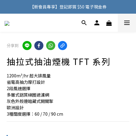
購物滿 HK$500，即可免費享用香港地區送貨服務
【新會員專享】登記即賞 $50 電子現金券
購物滿 HK$500，即可免費享用香港地區送貨服務
分享到
抽拉式抽油煙機 TFT 系列
1200m³/hr 超大排風量
省電高抽力摩打設計
2段風速選擇
多層式鋁質線圈過濾網
灰色外殼連暗藏式開關掣
歐洲設計
3種闊度選擇：60 / 70 / 90 cm