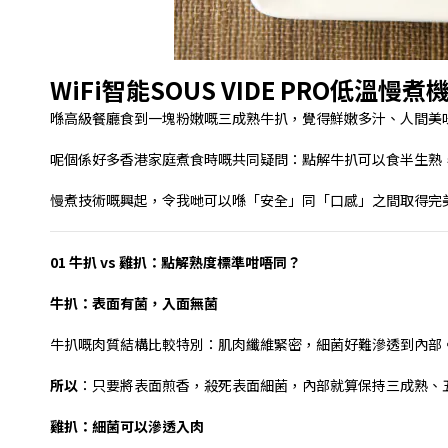
WiFi智能SOUS VIDE PRO低溫慢煮
喺高級餐廳食到一塊粉嫩嘅三成熟牛扒，覺得鮮嫩多汁、人間美
呢個係好多香港家庭煮食時嘅共同疑問：點解牛扒可以食半生熟
慢煮技術嘅興起，令我哋可以喺「安全」同「口感」之間取得完
01
牛扒
vs
雞扒：點解熟度標準咁唔同？
牛扒：表面有菌，入面無菌
牛扒嘅肉質結構比較特別：肌肉纖維緊密，細菌好難滲透到內部
所以
：只要將表面煎香，殺死表面細菌，內部就算保持三成熟、
雞扒：細菌可以滲透入肉