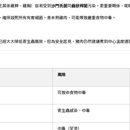
尤其係雞髀、雞胸）容易受到
沙門氏菌
同
曲狀桿菌
污染。更重要嘅係，呢
，確保殺死所有有害細菌。食未熟雞肉，可能導致嚴重食物中毒。
已經大大降低寄生蟲風險，但為安全起見，豬肉仍然建議煮到中心溫度達
風險
可致命食物中毒
寄生蟲感染、中毒
中毒（罕見）