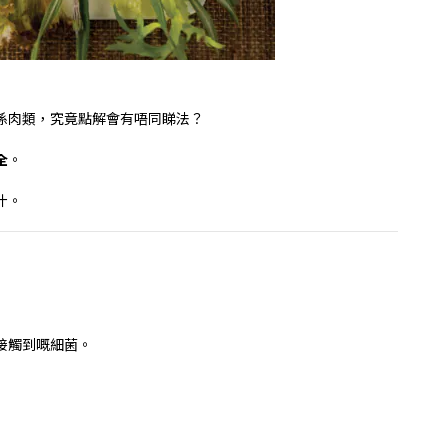
係肉類，究竟點解會有唔同睇法？
全
。
汁。
接觸到嘅細菌。