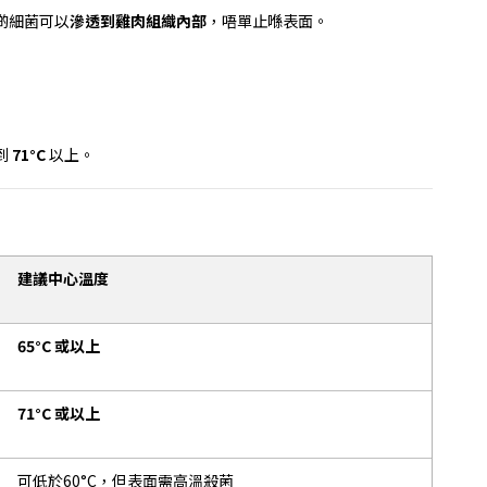
啲細菌可以
滲透到雞肉組織內部
，唔單止喺表面。
到
71°C
以上。
建議中心溫度
65°C
或以上
71°C
或以上
可低於
60°C
，但表面需高溫殺菌