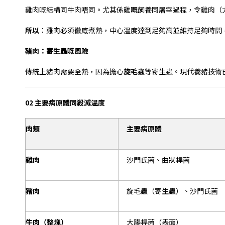
雞肉嘅結構同牛肉唔同。尤其係雞嘅飼養同屠宰過程，令雞肉（
所以
：雞肉必須徹底煮熟，中心溫度達到足夠高並維持足夠時間
豬肉：寄生蟲嘅風險
傳統上豬肉需要全熟，因為擔心
旋毛蟲
等寄生蟲。現代養豬技術
02
主要病原體同殺滅溫度
肉類
主要病原體
雞肉
沙門氏菌、曲狀桿菌
豬肉
旋毛蟲（寄生蟲）、沙門氏菌
牛肉（整塊）
大腸桿菌（表面）