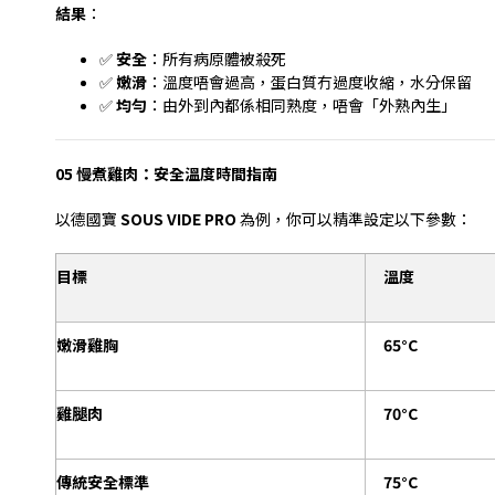
結果
：
✅
安全
：所有病原體被殺死
✅
嫩滑
：溫度唔會過高，蛋白質冇過度收縮，水分保留
✅
均勻
：由外到內都係相同熟度，唔會「外熟內生」
05
慢煮雞肉：安全溫度時間指南
以德國寶
SOUS VIDE PRO
為例，你可以精準設定以下參數：
目標
溫度
嫩滑雞胸
65°C
雞腿肉
70°C
傳統安全標準
75°C