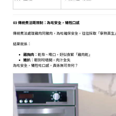
03
傳統煮法嘅限制：為咗安全，犧牲口感
傳統煮法處理雞肉同豬肉，為咗確保安全，往往採取「寧熟莫生
結果就係：
雞胸肉
：乾柴、嚡口，好似食緊「雞肉乾」
豬扒
：韌到咬唔開，肉汁全失
為咗安全，犧牲咗口感，真係無可奈何？