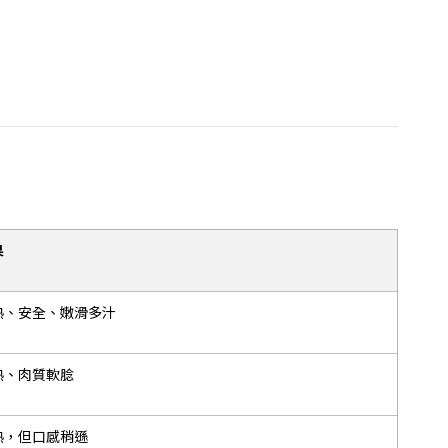
果
熟、安全、嫩滑多汁
熟、肉質軟腍
熟，但口感稍遜