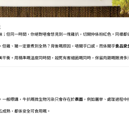
機
味；但同一時間，你絕對唔會想見到一塊雞扒，切開仲係粉紅色。同樣都
，但雞、豬一定要煮到全熟？背後嘅原因，唔關乎口感，而係關乎
食品安
美平衡。用精準嘅溫度同時間，殺死有害細菌嘅同時，保留肉類嘅嫩滑多
。一般嚟講，牛扒嘅微生物污染只會存在於
表面
，例如屠宰、處理過程中
五成熟，都係安全可食用嘅。