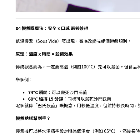
04
慢煮嘅魔法：安全
x
口感
兩者兼得
低溫慢煮（
Sous Vide
）嘅出現，徹底改變咗呢個遊戲規則。
原理：溫度
x
時間
=
殺菌效果
傳統觀念認為，一定要高溫（例如
100°C
）先可以殺菌。但食品
舉個例：
74°C
瞬間
：可以殺死沙門氏菌
60°C
維持
15
分鐘
：同樣可以殺死沙門氏菌
呢個就係「巴氏殺菌」嘅概念，用較低溫度，但維持較長時間，
慢煮點樣幫到手？
慢煮機可以將水溫精準設定喺某個溫度（例如
65°C
），然後長時