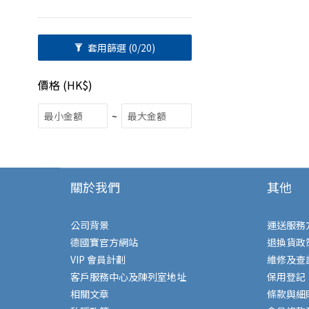
套用篩選
(0/20)
價格 (HK$)
~
關於我們
其他
公司背景
運送服務
德國寶官方網站
退換貨政
VIP 會員計劃
維修及查
客戶服務中心及陳列室地址
保用登記
相關文章
條款與細