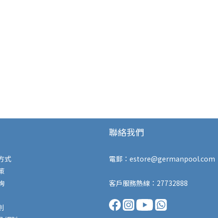
聯絡我們
方式
電郵：
estore@germanpool.com
策
詢
客戶服務熱線：27732888
則