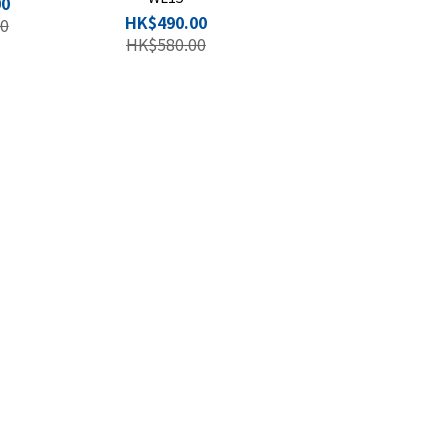
00
HK$490.00
0
HK$580.00