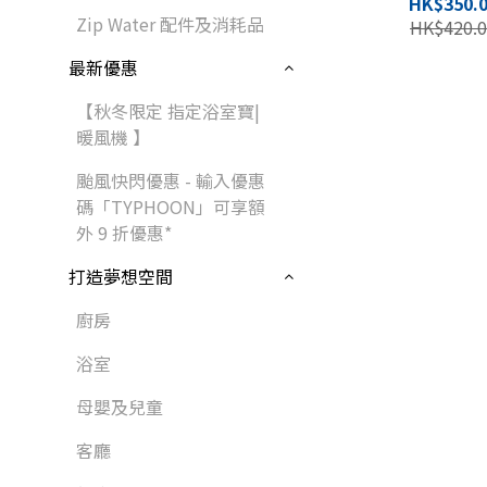
HK$350.
Zip Water 配件及消耗品
HK$420.0
最新優惠
【秋冬限定 指定浴室寶|
暖風機 】
颱風快閃優惠 - 輸入優惠
碼「TYPHOON」可享額
外 9 折優惠*
打造夢想空間
廚房
浴室
母嬰及兒童
客廳