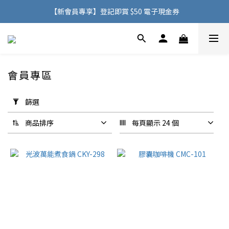
購物滿 HK$500，即可免費享用香港地區送貨服務
【新會員專享】登記即賞 $50 電子現金券
購物滿 HK$500，即可免費享用香港地區送貨服務
會員專區
14 件商品
套
用
篩選
篩
選
商品排序
每頁顯示 24 個
(0/20)
顏
色
玫
瑰
金
(1)