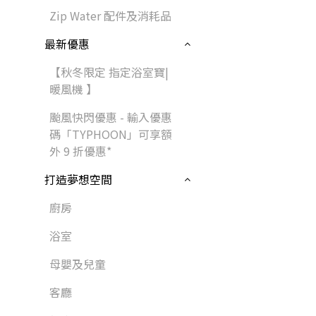
Zip Water 配件及消耗品
最新優惠
【秋冬限定 指定浴室寶|
暖風機 】
颱風快閃優惠 - 輸入優惠
碼「TYPHOON」可享額
外 9 折優惠*
打造夢想空間
廚房
浴室
母嬰及兒童
客廳