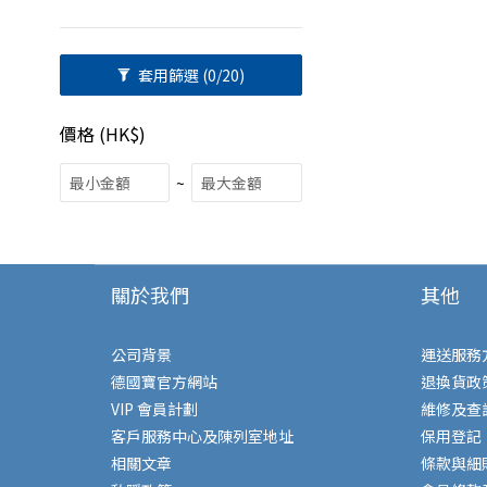
套用篩選
(0/20)
價格 (HK$)
~
關於我們
其他
公司背景
運送服務
德國寶官方網站
退換貨政
VIP 會員計劃
維修及查
客戶服務中心及陳列室地址
保用登記
相關文章
條款與細