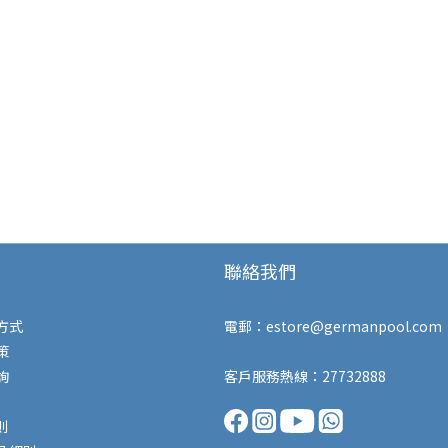
聯絡我們
方式
電郵：
estore@germanpool.com
策
詢
客戶服務熱線：27732888
則