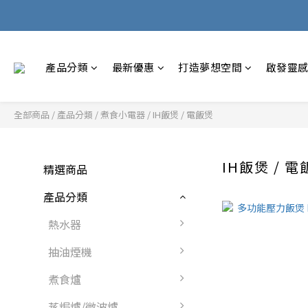
產品分類
最新優惠
打造夢想空間
啟發靈
全部商品
/
產品分類
/
煮食小電器
/
IH飯煲 / 電飯煲
IH飯煲 / 
精選商品
產品分類
熱水器
抽油煙機
煮食爐
蒸焗爐/微波爐