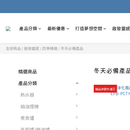
產品分類
最新優惠
打造夢想空間
啟發靈
全部商品
/
啟發靈感
/
四季精選
/
冬天必備產品
冬天必備產
精選商品
產品分類
贈品🎁額外濾芯
熱水器
抽油煙機
煮食爐
蒸焗爐/微波爐