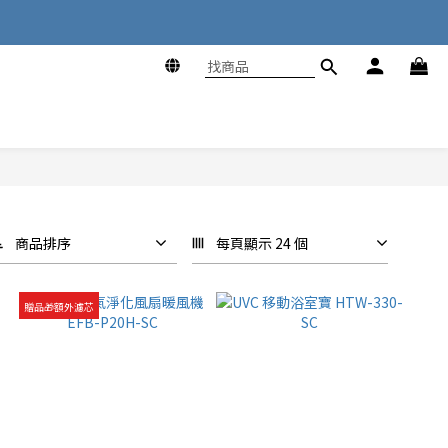
商品排序
每頁顯示 24 個
贈品🎁額外濾芯