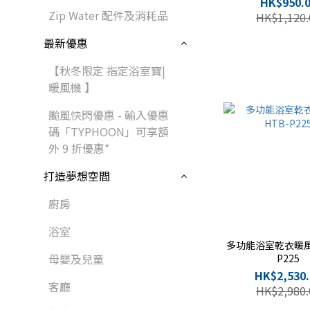
HK$950.
Zip Water 配件及消耗品
HK$1,120.
最新優惠
【秋冬限定 指定浴室寶|
暖風機 】
颱風快閃優惠 - 輸入優惠
碼「TYPHOON」可享額
外 9 折優惠*
打造夢想空間
廚房
浴室
多功能浴室乾衣暖風機
母嬰及兒童
P225
HK$2,530.
客廳
HK$2,980.