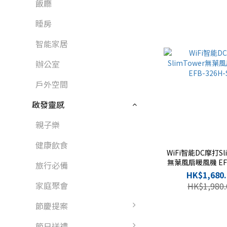
飯廳
睡房
智能家居
辦公室
戶外空間
啟發靈感
親子樂
健康飲食
WiFi智能DC摩打Sl
無葉風扇暖風機 EFB
旅行必備
SC
HK$1,680.
家庭聚會
HK$1,980.
節慶提案
節日送禮