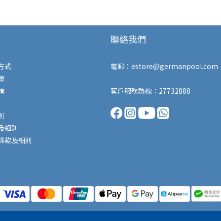
聯絡我們
方式
電郵：
estore@germanpool.com
策
詢
客戶服務熱線：27732888
則
及細則
條款及細則