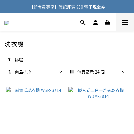
購物滿 HK$500，即可免費享用香港地區送貨服務
【新會員專享】登記即賞 $50 電子現金券
購物滿 HK$500，即可免費享用香港地區送貨服務
洗衣機
2 件商品
套
用
篩選
篩
選
商品排序
每頁顯示 24 個
(0/20)
價格
(HK$)
~