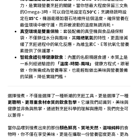
力，是實踐營養烹飪的關鍵。當你想最大程度保留三文魚
的
Omega-3
時，可以自信地設定在
50°C
；烹調綠蔬時設
定在
85°C
，機器能穩如磐石地維持這個溫度，確保營養在
最佳環境中被守護，而非被波動的溫度無謂消耗。
真空環境是雙重保險
：套裝配備的真空機與食品級保鮮
袋，不僅鎖住水分與風味，其
隔絕氧氣
的特性，更直接減
緩了烹飪過程中的氧化反應，為維生素
C
、
E
等抗氧化營養
素提供了保護罩。
智能食譜引導健康飲食
：內置的名廚精選食譜，本質上是
一系列經過驗證的
「溫度
-
時間
-
風味」
健康方程式。跟著
做，你無需成為營養專家，也能輕鬆做出美味與營養兼備
的菜餚，降低實踐門檻。
選擇慢煮，不僅是選擇了一種新潮的烹飪工具，更是選擇了一種
更聰明、更尊重食材本質的飲食哲學
。它讓我們認識到，美味與
健康並非魚與熊掌，通過對烹飪科學的理解與應用，我們完全可
以兼得。
當你品嚐到慢煮出來的那份
顏色鮮亮、質地天然、滋味純粹
的食
物時，你不僅在享受美味，更是在攝取一份營養密度更高、更為