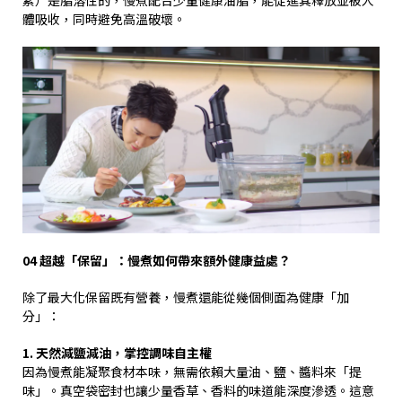
體吸收，同時避免高溫破壞。
04
超越「保留」：慢煮如何帶來額外健康益處？
除了最大化保留既有營養，慢煮還能從幾個側面為健康「加
分」：
1.
天然減鹽減油，掌控調味自主權
因為慢煮能凝聚食材本味，無需依賴大量油、鹽、醬料來「提
味」。真空袋密封也讓少量香草、香料的味道能深度滲透。這意