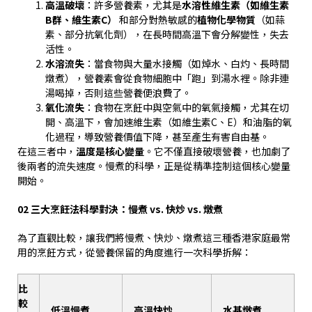
高溫破壞
：許多營養素，尤其是
水溶性維生素（如維生素
B
群、維生素
C
）
和部分對熱敏感的
植物化學物質
（如蒜
素、部分抗氧化劑），在長時間高溫下會分解變性，失去
活性。
水溶流失
：當食物與大量水接觸（如焯水、白灼、長時間
燉煮），營養素會從食物細胞中「跑」到湯水裡。除非連
湯喝掉，否則這些營養便浪費了。
氧化流失
：食物在烹飪中與空氣中的氧氣接觸，尤其在切
開、高溫下，會加速維生素（如維生素
C
、
E
）和油脂的氧
化過程，導致營養價值下降，甚至產生有害自由基。
在這三者中，
溫度是核心變量
。它不僅直接破壞營養，也加劇了
後兩者的流失速度。慢煮的科學，正是從精準控制這個核心變量
開始。
02
三大烹飪法科學對決：慢煮
vs.
快炒
vs.
燉煮
為了直觀比較，讓我們將慢煮、快炒、燉煮這三種香港家庭最常
用的烹飪方式，從營養保留的角度進行一次科學拆解：
比
較
低溫慢煮
高溫快炒
水基燉煮