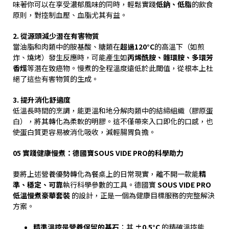
味著你可以在享受濃郁風味的同時，輕鬆實踐
低鈉、低脂
的飲食
原則，對控制血壓、血脂尤其有益。
2.
從源頭減少潛在有害物質
當油脂和肉類中的胺基酸、糖類在
超過
120°C
的高溫下（如煎
炸、燒烤）發生反應時，可能產生如
丙烯酰胺、雜環胺、多環芳
香烴
等潛在致癌物。慢煮的全程溫度遠低於此閾值，從根本上杜
絕了這些有害物質的生成。
3.
提升消化舒適度
低溫長時間的烹調，能更溫和地分解肉類中的結締組織（膠原蛋
白），將其轉化為柔軟的明膠。這不僅帶來入口即化的口感，也
使蛋白質更容易被消化吸收，減輕腸胃負擔。
05
實踐健康慢煮：德國寶
SOUS VIDE PRO
的科學助力
要將上述營養優勢轉化為餐桌上的日常現實，離不開一款能
精
準、穩定、可靠
執行科學參數的工具。德國寶
SOUS VIDE PRO
低溫慢煮豪華套裝
的設計，正是一個為健康目標服務的完整解決
方案。
精準溫控是營養保留的基石
：其
±0.5°C
的精確溫控能