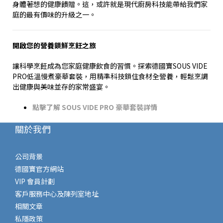
身體著想的健康饋贈。這，或許就是現代廚房科技能帶給我們家
庭的最有價味的升級之一。
開啟您的營養鎖鮮烹飪之旅
讓科學烹飪成為您家庭健康飲食的習慣。探索德國寶
SOUS VIDE
PRO
低溫慢煮豪華套裝，用精準科技鎖住食材全營養，輕鬆烹調
出健康與美味並存的家常盛宴。
點擊了解
SOUS VIDE PRO
豪華套裝詳情
關於我們
公司背景
德國寶官方網站
VIP 會員計劃
客戶服務中心及陳列室地址
相關文章
私隱政策