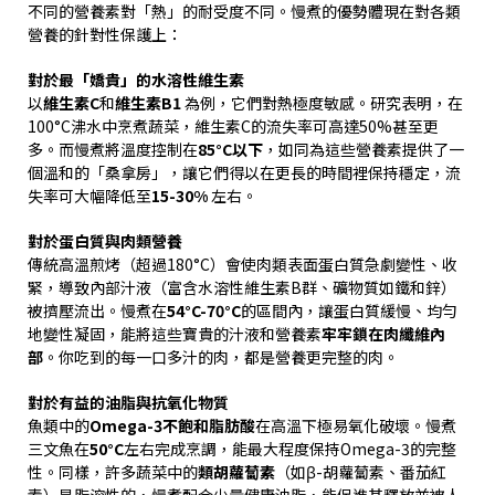
不同的營養素對「熱」的耐受度不同。慢煮的優勢體現在對各類
營養的針對性保護上：
對於最「嬌貴」的水溶性維生素
以
維生素
C
和
維生素
B1
為例，它們對熱極度敏感。研究表明，在
100°C
沸水中烹煮蔬菜，維生素
C
的流失率可高達
50%
甚至更
多。而慢煮將溫度控制在
85°C
以下
，如同為這些營養素提供了一
個溫和的「桑拿房」，讓它們得以在更長的時間裡保持穩定，流
失率可大幅降低至
15-30%
左右。
對於蛋白質與肉類營養
傳統高溫煎烤（超過
180°C
）會使肉類表面蛋白質急劇變性、收
緊，導致內部汁液（富含水溶性維生素
B
群、礦物質如鐵和鋅）
被擠壓流出。慢煮在
54°C-70°C
的區間內，讓蛋白質緩慢、均勻
地變性凝固，能將這些寶貴的汁液和營養素
牢牢鎖在肉纖維內
部
。你吃到的每一口多汁的肉，都是營養更完整的肉。
對於有益的油脂與抗氧化物質
魚類中的
Omega-3
不飽和脂肪酸
在高溫下極易氧化破壞。慢煮
三文魚在
50°C
左右完成烹調，能最大程度保持
Omega-3
的完整
性。同樣，許多蔬菜中的
類胡蘿蔔素
（如
β-
胡蘿蔔素、番茄紅
素）是脂溶性的，慢煮配合少量健康油脂，能促進其釋放並被人