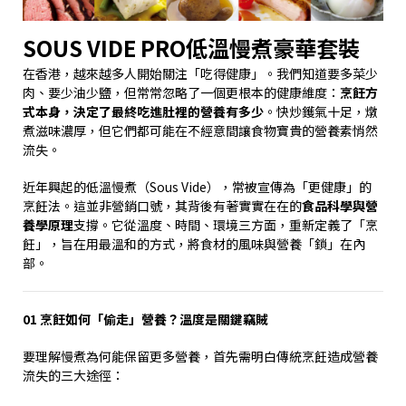
SOUS VIDE PRO低溫慢煮豪華套裝
在香港，越來越多人開始關注「吃得健康」。我們知道要多菜少
肉、要少油少鹽，但常常忽略了一個更根本的健康維度：
烹飪方
式本身，決定了最終吃進肚裡的營養有多少
。快炒鑊氣十足，燉
煮滋味濃厚，但它們都可能在不經意間讓食物寶貴的營養素悄然
流失。
近年興起的低溫慢煮（
Sous Vide
），常被宣傳為「更健康」的
烹飪法。這並非營銷口號，其背後有著實實在在的
食品科學與營
養學原理
支撐。它從溫度、時間、環境三方面，重新定義了「烹
飪」，旨在用最溫和的方式，將食材的風味與營養「鎖」在內
部。
01
烹飪如何「偷走」營養？溫度是關鍵竊賊
要理解慢煮為何能保留更多營養，首先需明白傳統烹飪造成營養
流失的三大途徑：