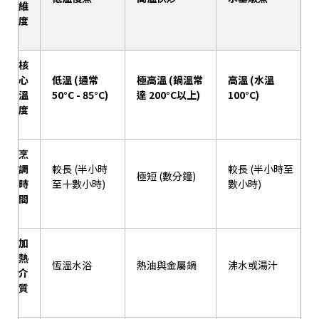
維
度
核
心
低溫
(
通常
極高溫
(
鍋溫常
高溫
(
水溫
溫
50°C - 85°C)
達
200°C
以上
)
100°C)
度
烹
調
較長
(
半小時
較長
(
半小時至
極短
(
數分鐘
)
時
至十數小時
)
數小時
)
間
加
熱
恆溫水浴
熱油與金屬鍋
沸水或湯汁
介
質