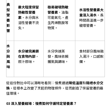
典
最大程度保留
極易破壞熱敏
型
水溶性營養素大
熱敏性營養
營養素
，油脂
營
量溶入湯水
，長
素
，水分與水
可能氧化，產
養
時間高溫進一步
溶性營養不流
生丙烯酰胺等
影
破壞營養。
失。
物質。
響
水
分
水分被完美鎖
水分快速蒸
食材部分風味融
與
在食物內部
，
發，風味依賴
入湯汁，口感軟
風
原汁原味。
鑊氣與調味。
爛。
味
從這份對比中可以清晰地看到：慢煮通過
降低溫度
和
隔絕水分交
換
，從根本上改變了烹飪的物理條件，從而創造了保留營養的最
佳環境。
03
深入營養戰場：慢煮如何守護特定營養素？