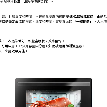
部依然多汁軟嫩（如製作脆皮燒肉）。
「該用什麼溫度和時間」。這款蒸焗爐內置的
多達
42
款智能食譜
，正是為
會自動設定最佳的模式、溫度和時間，實現真正的
「一按即煮」
，大大降
菜。一次過準備好一頓豐富晚餐，效率倍增。
，可用中層。
32
公升容量因分層設計而被運用得淋漓盡致。
順，烹飪效果更佳。