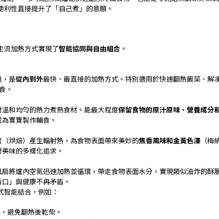
便利性直接提升了「自己煮」的意願。
主流加熱方式實現了
智能協同與自由組合
。
量，是
從內到外
最快、最直接的加熱方式。特別適用於快速翻熱飯菜、解
食。
對溫和均勻的熱力煮熟食材。能最大程度
保留食物的原汁原味、營養成分
或為寶寶製作輔食。
管（烘焙）產生輻射熱，為食物表面帶來美妙的
焦香風味和金黃色澤
（梅
對美味的多樣化追求。
風扇將爐內空氣迅速加熱並循環，帶走食物表面水分，實現類似油炸的酥
香口」與健康不再矛盾。
式智能結合，例如：
潤，避免翻熱後乾柴。