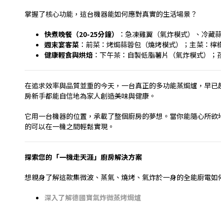
掌握了核心功能，這台機器能如何應對真實的生活場景？
快煮晚餐（
20-25
分鐘）
：急凍雞翼（氣炸模式）、冷藏
週末宴客菜
：前菜：烤焗蒜蓉包（燒烤模式）；主菜：檸
健康輕食與烘焙
：下午茶：自製低脂薯片（氣炸模式）；
在追求效率與品質並重的今天，一台真正的多功能蒸焗爐，早已
房新手都能自信地為家人創造美味與健康。
它用一台機器的位置，承載了整個廚房的夢想。當你能隨心所欲
的可以在一機之間輕鬆實現。
探索您的「一機走天涯」廚房解決方案
想親身了解這款集微波、蒸氣、燒烤、氣炸於一身的全能廚電如
深入了解德國寶氣炸微蒸烤焗爐