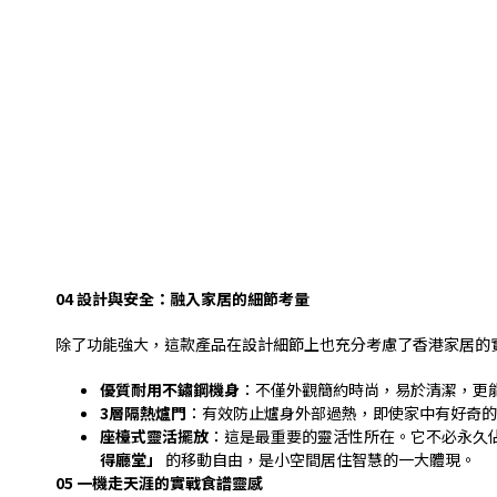
04
設計與安全：融入家居的細節考量
除了功能強大，這款產品在設計細節上也充分考慮了香港家居的
優質耐用不鏽鋼機身
：不僅外觀簡約時尚，易於清潔，更
3
層隔熱爐門
：有效防止爐身外部過熱，即使家中有好奇的
座檯式靈活擺放
：這是最重要的靈活性所在。它不必永久
得廳堂」
的移動自由，是小空間居住智慧的一大體現。
05
一機走天涯的實戰食譜靈感