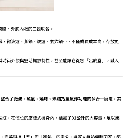
騰騰、外脆內嫩的三餸晚餐。
職，微波爐、蒸鍋、焗爐、氣炸鍋
……
不僅購買成本高，存放更
其時尚外觀與靈活擺放特性，甚至能讓它從容「出廳堂」，融入
台整合了
微波、蒸氣、燒烤、烘焙乃至氣炸功能
的多合一廚電，其
焗爐，在慳位的座檯式機身內，蘊藏了
32
公升
的大容量，足以應
，完美銜接「煮」與「翻熱」的需求，讓家人無論何時回家，都