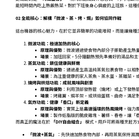
能短時間內吃上熱飯熱菜。對於下班後身心俱疲的上班族，這種
02
全能核心：解構「微波、蒸、烤、焗」如何協同作戰
這台機器的核心魅力，在於它並非簡單的功能堆砌，而是讓幾種
微波功能：極速加熱的核心
原理與優勢
：微波通過使食物內部分子振動產生熱
場景
：加班回家，
5
分鐘翻熱預先準備好的湯品和主
蒸氣功能：鎖住健康與鮮嫩
原理與優勢
：通過產生高溫純蒸氣包裹食物，以相
場景
：為注重健康的家人蒸魚、蒸水蛋、蒸雜菜，
燒烤與烘焙功能：成就風味與創意
原理與優勢
：利用頂部發熱管（燒烤）或上下發熱
場景
：烤雞翼、焗羊架，或烘焙蛋糕、曲奇，滿足
氣炸功能：健康「香口」新定義
原理與優勢
：實質上是
高速循環的熱風燒烤
。強力
場景
：製作低脂版的脆皮雞塊、薯條、春卷，讓「
而真正的魔法在於
「
DIY
自由組合」
模式。用戶可將兩種烹飪方
「微波
+
蒸氣」
：先快速加熱食物內部，再用蒸氣保持濕