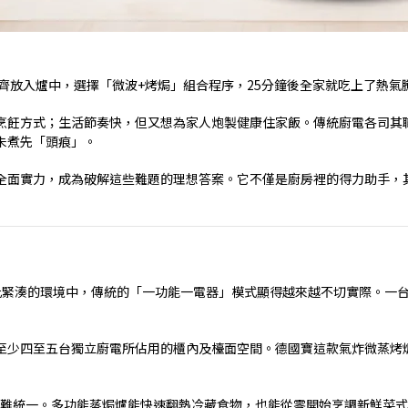
齊放入爐中，選擇「微波
+
烤焗」組合程序，
25
分鐘後全家就吃上了熱氣
烹飪方式；生活節奏快，但又想為家人炮製健康住家飯。傳統廚電各司其
未煮先「頭痕」。
全面實力，成為破解這些難題的理想答案。它不僅是廚房裡的得力助手，
此緊湊的環境中，傳統的「一功能一電器」模式顯得越來越不切實際。一
至少四至五台獨立廚電所佔用的櫃內及檯面空間。德國寶這款氣炸微蒸烤
難統一。多功能蒸焗爐能快速翻熱冷藏食物，也能從零開始烹調新鮮菜式