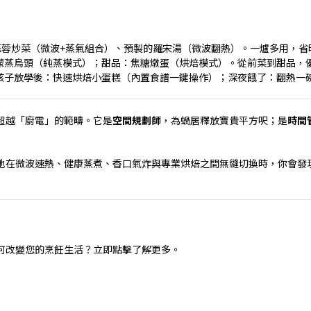
蒜蓉炒菜（微波
+
蒸氣組合）、預製的羅宋湯（微波翻熱）。一爐多用，省
檬蒸烏頭（純蒸模式）；甜品：焦糖燉蛋（烘焙模式）。從前菜到甜品，
孩子放學後：快速烘焙小蛋糕（內置食譜一鍵操作）；深夜餓了：翻熱一
超越「廚電」的範疇。它是
空間規劃師
，為蝸居釋放寶貴平方呎；是
時間
地在微波速熱、健康蒸煮、香口氣炸與專業烘焙之間無縫切換時，你會發
何改變您的烹飪生活？立即點擊了解更多。