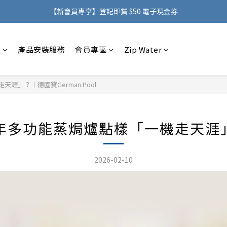
購物滿 HK$500，即可免費享用香港地區送貨服務
【新會員專享】登記即賞 $50 電子現金券
購物滿 HK$500，即可免費享用香港地區送貨服務
感
產品安裝服務
會員專區
Zip Water
涯」？｜德國寶German Pool
年多功能蒸焗爐點樣「一機走天涯」？｜
2026-02-10