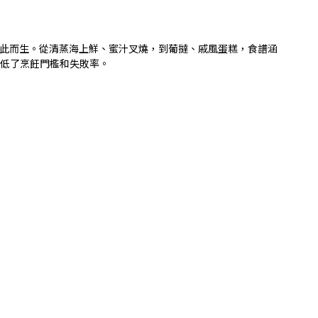
此而生。從清蒸海上鮮、蜜汁叉燒，到葡撻、戚風蛋糕，食譜涵
低了烹飪門檻和失敗率。