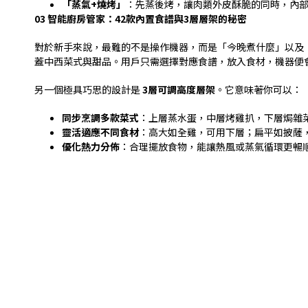
「蒸氣
+
燒烤」
：先蒸後烤，讓肉類外皮酥脆的同時，內
03
智能廚房管家：
42
款內置食譜與
3
層層架的秘密
對於新手來說，最難的不是操作機器，而是「今晚煮什麼」以及
蓋中西菜式與甜品。用戶只需選擇對應食譜，放入食材，機器便
另一個極具巧思的設計是
3
層可調高度層架
。它意味著你可以：
同步烹調多款菜式
：上層蒸水蛋，中層烤雞扒，下層焗雜
靈活適應不同食材
：高大如全雞，可用下層；扁平如披薩
優化熱力分佈
：合理擺放食物，能讓熱風或蒸氣循環更暢