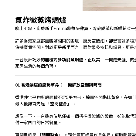
氣炸微蒸烤焗爐
晚上七點，廚房新手
Emma
將急凍雞翼、冷藏餸菜和新鮮蔬菜一
許多香港家庭都面臨著相同的困境：廚房空間細，卻想嘗試多種
佔據寶貴空間。對於廚房新手而言，面對眾多按鈕和鍋具，更是
一台設計巧妙的
座檯式多功能蒸焗爐
，正以其「
一機走天涯
」的
家居生活的每個角落。
01
香港蝸居的廚房革命：一機解放空間與時間
香港住宅平均廚房面積不足
5
平方米，檯面空間堪比黃金。在如
最大優勢首先是
「空間整合」
。
想像一下，一台機身佔地僅如一個標準微波爐的設備，卻能取代
付一家四口的日常餐量。
更關鍵的是
「時間整合」
。現代家庭成員作息各異，何時吃飯常