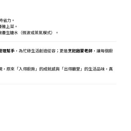
時省力。
優雅上菜。
碗養生糖水（微波或蒸氣模式）。
管理幫手
，為忙碌生活創造從容；更是
烹飪啟蒙老師
，讓每個廚
現，原來「入得廚房」的成就感與「出得廳堂」的生活品味，真