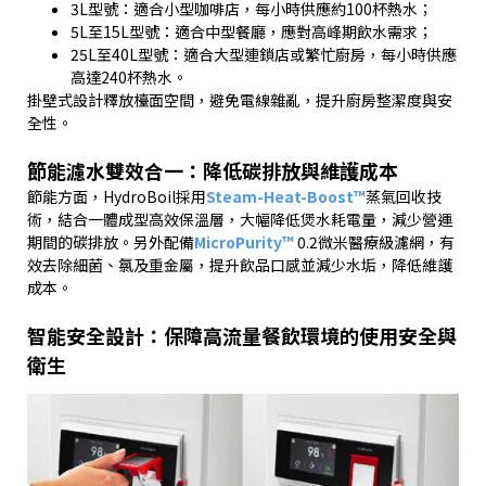
3L
型號：適合小型咖啡店，每小時供應約
100
杯熱水；
5L
至
15L
型號：適合中型餐廳，應對高峰期飲水需求；
25L
至
40L
型號：適合大型連鎖店或繁忙廚房，每小時供應
高達
240
杯熱水。
掛壁式設計釋放檯面空間，避免電線雜亂，提升廚房整潔度與安
全性。
節能濾水雙效合一：降低碳排放與維護成本
節能方面，
HydroBoil
採用
Steam-Heat-Boost™
蒸氣回收技
術，結合一體成型高效保溫層，大幅降低煲水耗電量，減少營運
期間的碳排放。另外配備
MicroPurity™
0.2
微米醫療級濾網，有
效去除細菌、氯及重金屬，提升飲品口感並減少水垢，降低維護
成本。
智能安全設計：保障高流量餐飲環境的使用安全與
衛生