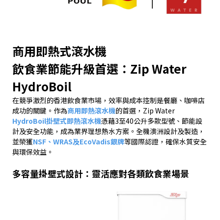
商用即熱式滾水機
飲食業節能升級首選：Zip Water
HydroBoil
在競爭激烈的香港飲食業市場，效率與成本控制是餐廳、咖啡店
成功的關鍵。作為
商用即熱滾水機
的首選，
Zip Water
HydroBoil
掛壁式即熱滾水機
憑藉
3
至
40
公升多款型號、節能設
計及安全功能，成為業界理想熱水方案。全機澳洲設計及製造，
並榮獲
NSF
、
WRAS
及
EcoVadis
銀牌
等國際認證，確保水質安全
與環保效益。
多容量掛壁式設計：靈活應對各類飲食業場景