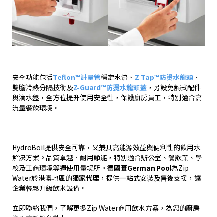
安全功能包括
Teflon™
計量管
穩定水流、
Z-Tap™
防燙水龍頭
、
雙膽冷熱分隔技術及
Z-Guard™
防燙水龍頭蓋
，另設免觸式配件
與滴水盤，全方位提升使用安全性，保護廚房員工，特別適合高
流量餐飲環境。
HydroBoil
提供安全可靠，又兼具高能源效益與便利性的飲用水
解決方案。品質卓越、耐用節能，特別適合辦公室、餐飲業、學
校及工商環境等週使用量場所。
德國寶
German Pool
為
Zip
Water
於港澳地區的
獨家代理
，提供一站式安裝及售後支援，讓
企業輕鬆升級飲水設備。
立即聯絡我們，了解更多
Zip Water
商用飲水方案，為您的廚房