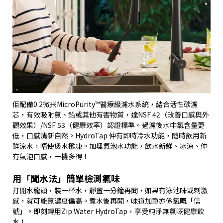
佢配備
0.2
微米
MicroPurity™
醫療級濾水系統，結合活性碳濾
芯，有效吸附氯、鉛或其他有害物質，達
NSF 42
（改善口感與外
觀效果）
/NSF 53
（健康效率）認證標準。過濾後水中氯含量更
低，口感清新自然。
HydroTap
仲有即時冷水功能，隨時飲用新
鮮涼水，唔使煲水攤凍。加埋氣泡水功能，飲水新鮮、冰涼、仲
有氣泡口感，一機多得！
用「聞水法」簡單檢測氯味
打開水龍頭，裝一杯水，靜置一分鐘再聞，如果有泳池味或刺激
感，就可能氯濃度偏高。煮水後再聞，味道加重亦係氯嘅「信
號」。即刻轉用
Zip Water HydroTap
，享受純淨無氯嘅健康飲
水！