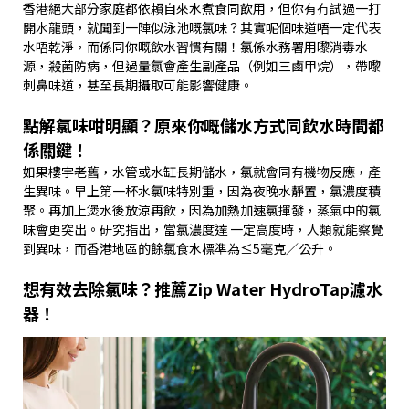
香港絕大部分家庭都依賴自來水煮食同飲用，但你有冇試過一打
開水龍頭，就聞到一陣似泳池嘅氯味？其實呢個味道唔一定代表
水唔乾淨，而係同你嘅飲水習慣有關！氯係水務署用嚟消毒水
源，殺菌防病，但過量氯會產生副產品（例如三鹵甲烷），帶嚟
刺鼻味道，甚至長期攝取可能影響健康。
點解氯味咁明顯？原來你嘅儲水方式同飲水時間都
係關鍵！
如果樓宇老舊，水管或水缸長期儲水，氯就會同有機物反應，產
生異味。早上第一杯水氯味特別重，因為夜晚水靜置，氯濃度積
聚。再加上煲水後放涼再飲，因為加熱加速氯揮發，蒸氣中的氯
味會更突出。研究指出，當氯濃度達
一定高度時，人類就能察覺
到異味，而香港地區的餘氯食水標準為
≤
5
毫克／公升。
想有效去除氯味？推薦
Zip Water HydroTap
濾水
器！