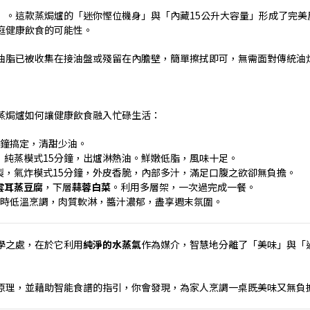
」。這款蒸焗爐的「迷你慳位機身」與「內藏
15
公升大容量」形成了完美
庭健康飲食的可能性。
油脂已被收集在接油盤或殘留在內膽壁，簡單擦拭即可，無需面對傳統油
蒸焗爐如何讓健康飲食融入忙碌生活：
鐘搞定，清甜少油。
，純蒸模式
15
分鐘，出爐淋熱油。鮮嫩低脂，風味十足。
製，氣炸模式
15
分鐘，外皮香脆，內部多汁，滿足口腹之欲卻無負擔。
雲耳蒸豆腐
，下層
蒜蓉白菜
。利用多層架，一次過完成一餐。
時低溫烹調，肉質軟淋，醬汁濃郁，盡享週末氛圍。
學之處，在於它利用
純淨的水蒸氣
作為媒介，智慧地分離了「美味」與「
原理，並藉助智能食譜的指引，你會發現，為家人烹調一桌既美味又無負