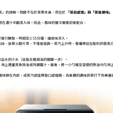
蒸」的誤解。問題不在於蒸煮本身，而在於
「蒸前處理」與「蒸後調味」
物在濃汁中翻滾入味。因此，風味的層次需要前後配合：
等進行醃製，時間至少
15
分鐘，讓底味滲入。
菇絲、金華火腿片等，不僅是裝飾。蒸汽上升時，會攜帶這些配料的香氣
和血水的汁水（這是去腥減油的關鍵一步）。
，淋上適量蒸魚豉油或特調醬汁。最後，將一小勺燒至冒煙的熱油均勻淋
腥味鎖在內部，或蒸汽過猛導致口感粗糙，為後續的調味昇華打下完美基