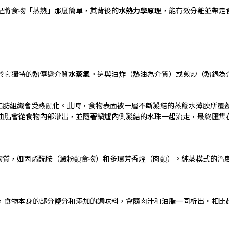
是將食物「蒸熟」那麼簡單，其背後的
水熱力學原理
，能有效分離並帶走
於它獨特的熱傳遞介質
水蒸氣
。這與油炸（熱油為介質）或煎炒（熱鍋為
脂肪組織會受熱融化。此時，食物表面被一層不斷凝結的蒸餾水薄膜所覆
油脂會從食物內部滲出，並隨著鍋爐內側凝結的水珠一起流走，最終匯集
物質，如丙烯酰胺（澱粉類食物）和多環芳香烴（肉類）。純蒸模式的溫
，食物本身的部分鹽分和添加的調味料，會隨肉汁和油脂一同析出。相比