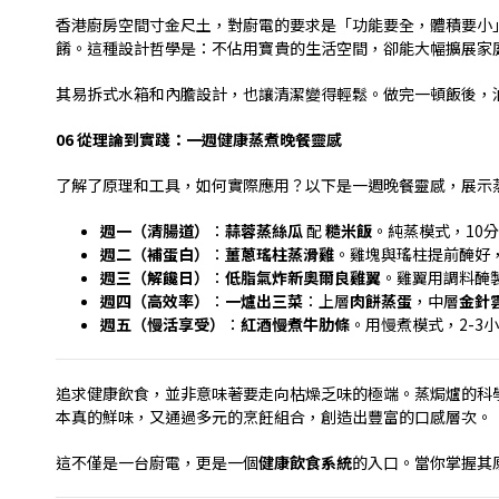
香港廚房空間寸金尺土，對廚電的要求是「功能要全，體積要小
餚。這種設計哲學是：不佔用寶貴的生活空間，卻能大幅擴展家
其易拆式水箱和內膽設計，也讓清潔變得輕鬆。做完一頓飯後，
06
從理論到實踐：一週健康蒸煮晚餐靈感
了解了原理和工具，如何實際應用？以下是一週晚餐靈感，展示
週一（清腸道）
：
蒜蓉蒸絲瓜
配
糙米飯
。純蒸模式，
10
分
週二（補蛋白）
：
薑蔥瑤柱蒸滑雞
。雞塊與瑤柱提前醃好
週三（解饞日）
：
低脂氣炸新奧爾良雞翼
。雞翼用調料醃
週四（高效率）
：
一爐出三菜
：上層
肉餅蒸蛋
，中層
金針
週五（慢活享受）
：
紅酒慢煮牛肋條
。用慢煮模式，
2-3
小
追求健康飲食，並非意味著要走向枯燥乏味的極端。蒸焗爐的科
本真的鮮味，又通過多元的烹飪組合，創造出豐富的口感層次。
這不僅是一台廚電，更是一個
健康飲食系統
的入口。當你掌握其