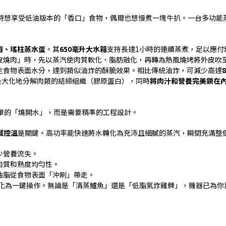
時想享受低油版本的「香口」食物，偶爾也想慢煮一塊牛扒。一台多功能
蝦、瑤柱蒸水蛋
。其
650
毫升大水箱
支持長達
1
小時的連續蒸煮，足以應付
皮燒肉」時，先以蒸汽使肉質軟化、脂肪融化，再轉為熱風燒烤將外皮吹
走食物表面水分，達到類似油炸的酥脆效果。相比傳統油炸，可減少高達
最大化地分解肉類的結締組織（膠原蛋白），同時
將肉汁和營養完美鎖在
單的「燒開水」，而是需要精準的工程設計。
域控溫
是關鍵。高功率能快速將水轉化為充沛且細膩的蒸汽，瞬間充滿整
少營養流失。
肉質和熟度均勻性。
油脂從食物表面「沖刷」帶走。
化為一鍵操作。無論是「清蒸鱸魚」還是「低脂氣炸雞髀」，機器已為你