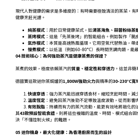
現代人對健康的需求是多維度的：有時需要極致清淡的蒸菜，有
健康烹飪光譜。
純蒸模式
：用於日常健康菜式，如
清蒸海魚、蒜蓉粉絲蒸
蒸烤模式
：這是「先蒸後烤」的智能組合。例如製作「脆
氣炸模式
：本質是高速熱風循環。它用空氣代替熱油，帶
慢煮模式
：以低溫（例如
60-80°C
）長時間烹調肉類，能
04
技術核心：為何強勁蒸汽是健康蒸煮的保證？
蒸煮的效果，極度依賴蒸汽的
質量、穩定性和穿透力
。這並非簡
德國寶這款迷你蒸焗爐的
1,800W
強勁火力
與精準的
30-230°C
寬
快速穿透
：強力蒸汽能迅速穿透食材，縮短烹飪時間，減
溫度恆定
：避免因蒸汽後勁不足導致溫度波動，從而影響
有效脫脂
：持續而有力的蒸汽流動，能更有效地將融化的
其
43
款預設智能食譜
，則將這些複雜的溫度、時間、模式組合固
決「不懂控制火候」的難題。
05
迷你機身，最大化健康：為香港廚房而生的設計