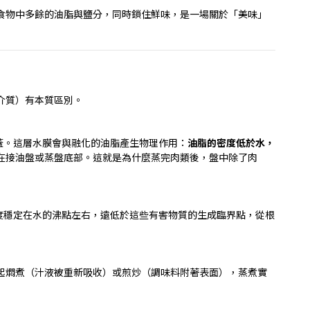
食物中多餘的油脂與鹽分，同時鎖住鮮味，是一場關於「美味」
介質）有本質區別。
蓋。這層水膜會與融化的油脂產生物理作用：
油脂的密度低於水，
在接油盤或蒸盤底部。這就是為什麼蒸完肉類後，盤中除了肉
度穩定在水的沸點左右，遠低於這些有害物質的生成臨界點，從根
起燜煮（汁液被重新吸收）或煎炒（調味料附著表面），蒸煮實