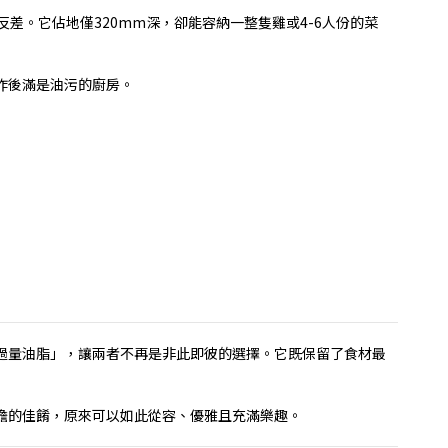
反差。它佔地僅
320mm
深，卻能容納一整隻雞或
4-6
人份的菜
炸後滿是油污的廚房。
過量油脂」，讓兩者不再是非此即彼的選擇。它既保留了食材最
擔的佳餚，原來可以如此從容、優雅且充滿樂趣。