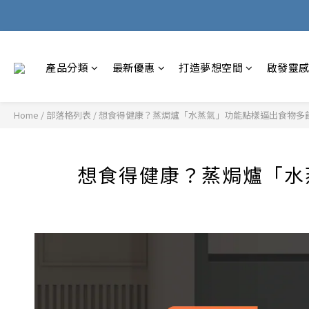
產品分類
最新優惠
打造夢想空間
啟發靈
Home
/
部落格列表
/
想食得健康？蒸焗爐「水蒸氣」功能點樣逼出食物多餘油脂
想食得健康？蒸焗爐「水蒸