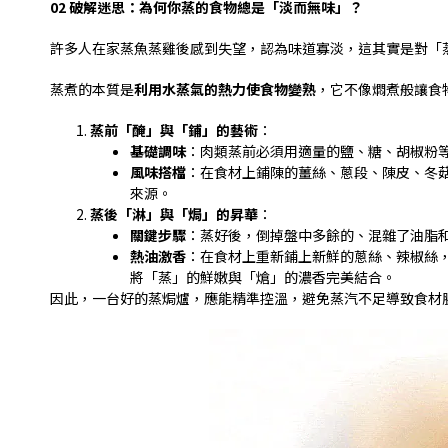
02
破解迷思：為何你蒸的食物總是「淡而無味」？
許多人在家蒸魚蒸雞後感到失望，認為味道寡淡，這其實是對「
蒸煮的本質是
利用水蒸氣的熱力使食物變熟
，它不像燜煮般讓食
蒸前「醃」與「鋪」的藝術
：
基礎調味
：肉類蒸前必須用適量的鹽、糖、胡椒粉
風味搭檔
：在食材上鋪陳的薑絲、蔥段、陳皮、冬
來源。
蒸後「淋」與「焗」的昇華
：
關鍵步驟
：蒸好後，倒掉盤中多餘的、混雜了油脂
熱油激香
：在食材上重新鋪上新鮮的蔥絲、辣椒絲
將「蒸」的鮮嫩與「熗」的濃香完美結合。
因此，一台好的蒸焗爐，應能精準控溫，避免蒸汽不足導致食材