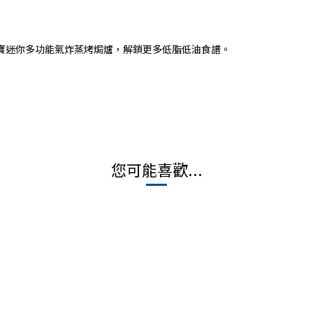
寶迷你多功能氣炸蒸烤焗爐，解鎖更多低脂低油食譜。
您可能喜歡...