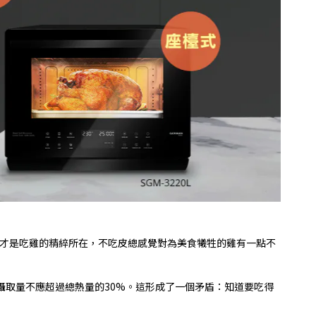
才是吃雞的精綷所在，不吃皮總感覺對為美食犧牲的雞有一點不
攝取量不應超過總熱量的
30%
。這形成了一個矛盾：知道要吃得