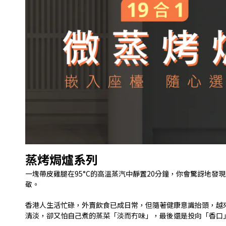
蒸烤焗爐系列
一塊帶皮雞腿在
95°C
的高溫蒸汽中靜置
20
分鐘，你會驚訝地發現
敬。
香港人生活忙碌，外賣飲食已成日常，但隨著健康意識抬頭，越
清淡，卻又怕自己煮的蒸菜「淡而冇味」，最後還是投向「香口