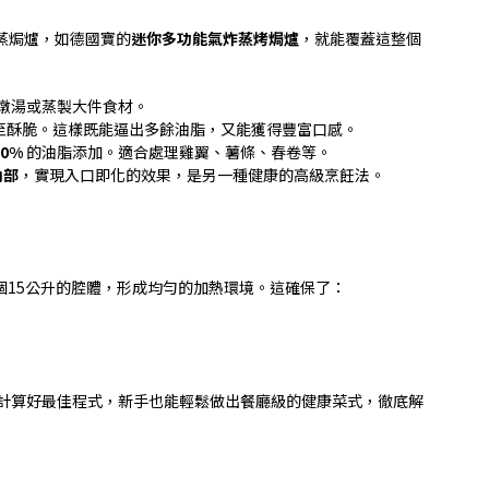
蒸焗爐，如德國寶的
迷你多功能氣炸蒸烤焗爐
，就能覆蓋這整個
燉湯或蒸製大件食材。
至酥脆。這樣既能逼出多餘油脂，又能獲得豐富口感。
80%
的油脂添加。適合處理雞翼、薯條、春卷等。
內部
，實現入口即化的效果，是另一種健康的高級烹飪法。
個
15
公升的腔體，形成均勻的加熱環境。這確保了：
計算好最佳程式，新手也能輕鬆做出餐廳級的健康菜式，徹底解