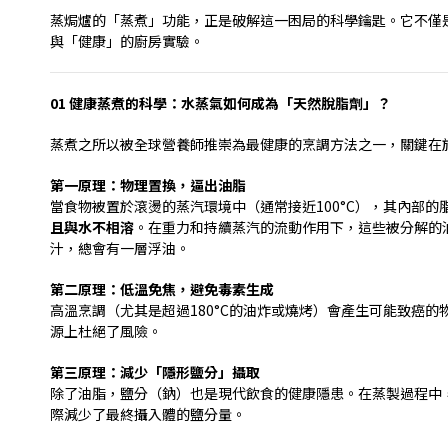
蒸焗爐的「蒸煮」功能，正是破解這一困局的科學鑰匙。它不僅
與「健康」的廚房實驗。
01
健康蒸煮的科學：水蒸氣如何成為「天然脫脂劑」？
蒸煮之所以被全球營養師推崇為最健康的烹調方法之一，關鍵在
第一原理：物理置換，逼出油脂
當食物被置於滾燙的蒸汽環境中（通常接近
100°C
），其內部的
且與水不相溶
。在重力和持續蒸汽的流動作用下，這些被分解的
汁，總會有一層浮油。
第二原理：低溫免焦，避免毒素生成
高溫烹調（尤其是超過
180°C
的油炸或燒烤）會產生可能致癌的
源上杜絕了風險。
第三原理：減少「隱形鹽分」攝取
除了油脂，鹽分（鈉）也是現代飲食的健康隱患。在蒸製過程中
際減少了最終攝入體的鹽分量。