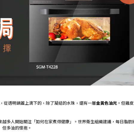
，從透明鍋蓋上滴下的，除了凝結的水珠，還有一層
金黃色油光
。但雞皮
來越多人開始關注「如何在家煮得健康」。世界衛生組織建議，每日脂肪
」但多油的懷抱。