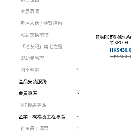
家居清潔
新屋入伙 / 恭賀禮物
派對交換禮物
智能RO即熱濾水系統
芯 SRO-FL
「老友記」健老之選
HK$430.
HK$480.0
嬰幼兒護理
四季精選
產品安裝服務
會員專區
VIP優惠專區
企業、機構及工程專區
企業員工優惠