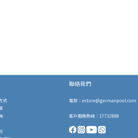
聯絡我們
方式
電郵：
estore@germanpool.com
策
詢
客戶服務熱線：27732888
則