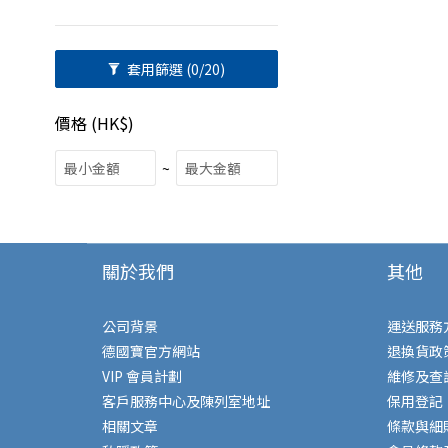
套用篩選
(0/20)
價格 (HK$)
~
關於我們
其他
公司背景
運送服務
德國寶官方網站
退換貨政
VIP 會員計劃
維修及查
客戶服務中心及陳列室地址
保用登記
相關文章
條款與細