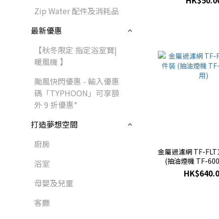
HK$50.0
Zip Water 配件及消耗品
最新優惠
【秋冬限定 指定浴室寶|
暖風機 】
颱風快閃優惠 - 輸入優惠
碼「TYPHOON」可享額
外 9 折優惠*
打造夢想空間
廚房
金屬過濾網 TF-FLT
(抽油煙機 TF-60
浴室
HK$640.
母嬰及兒童
客廳