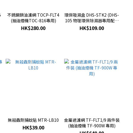
5
不銹鋼鎖油濾網 TOCP-FLT4
環保吸濕盒 DHS-STK2 (DHS-
(抽油煙機TOC-816專用)
105 物理環保除濕器專用配件
)
HK$280.00
HK$109.00
專
無殺蟲劑捕蚊貼 MTR-LB10
金屬過濾網 TF-FLT1/9 兩件裝
(抽油煙機 TF-900W 專用)
HK$39.00