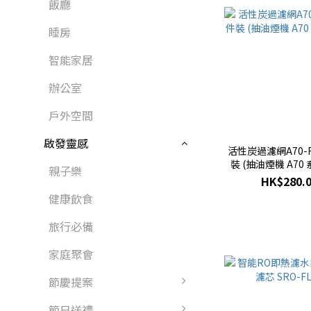
飯廳
睡房
智能家居
辦公室
戶外空間
啟發靈感
活性炭過濾網A70-F
裝 (抽油煙機 A70
親子樂
HK$280.
健康飲食
旅行必備
家庭聚會
節慶提案
節日送禮