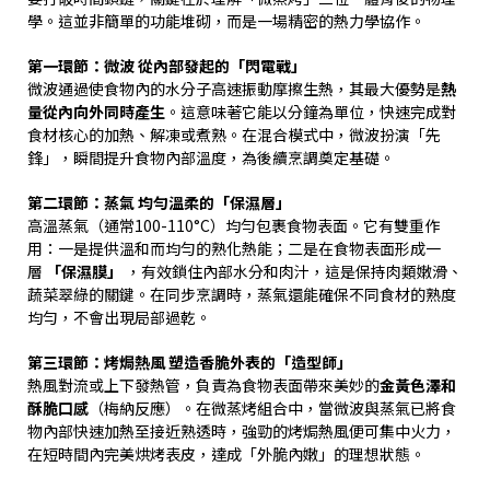
學。這並非簡單的功能堆砌，而是一場精密的熱力學協作。
第一環節：微波
從內部發起的「閃電戰」
微波通過使食物內的水分子高速振動摩擦生熱，其最大優勢是
熱
量從內向外同時產生
。這意味著它能以分鐘為單位，快速完成對
食材核心的加熱、解凍或煮熟。在混合模式中，微波扮演「先
鋒」，瞬間提升食物內部溫度，為後續烹調奠定基礎。
第二環節：蒸氣
均勻溫柔的「保濕層」
高溫蒸氣（通常
100-110°C
）均勻包裹食物表面。它有雙重作
用：一是提供溫和而均勻的熟化熱能；二是在食物表面形成一
層
「保濕膜」
，有效鎖住內部水分和肉汁，這是保持肉類嫩滑、
蔬菜翠綠的關鍵。在同步烹調時，蒸氣還能確保不同食材的熟度
均勻，不會出現局部過乾。
第三環節：烤焗熱風
塑造香脆外表的「造型師」
熱風對流或上下發熱管，負責為食物表面帶來美妙的
金黃色澤和
酥脆口感
（梅納反應）。在微蒸烤組合中，當微波與蒸氣已將食
物內部快速加熱至接近熟透時，強勁的烤焗熱風便可集中火力，
在短時間內完美烘烤表皮，達成「外脆內嫩」的理想狀態。