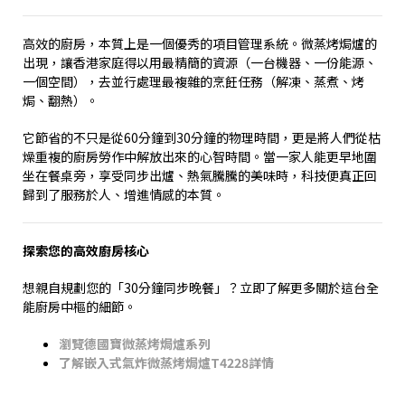
高效的廚房，本質上是一個優秀的項目管理系統。微蒸烤焗爐的
出現，讓香港家庭得以用最精簡的資源（一台機器、一份能源、
一個空間），去並行處理最複雜的烹飪任務（解凍、蒸煮、烤
焗、翻熱）。
它節省的不只是從
60
分鐘到
30
分鐘的物理時間，更是將人們從枯
燥重複的廚房勞作中解放出來的心智時間。當一家人能更早地圍
坐在餐桌旁，享受同步出爐、熱氣騰騰的美味時，科技便真正回
歸到了服務於人、增進情感的本質。
探索您的高效廚房核心
想親自規劃您的「
30
分鐘同步晚餐」？立即了解更多關於這台全
能廚房中樞的細節。
瀏覽德國寶微蒸烤焗爐系列
了解嵌入式氣炸微蒸烤焗爐
T4228
詳情