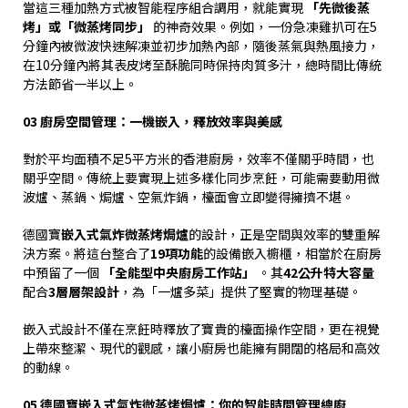
當這三種加熱方式被智能程序組合調用，就能實現
「先微後蒸
烤」或「微蒸烤同步」
的神奇效果。例如，一份急凍雞扒可在
5
分鐘內被微波快速解凍並初步加熱內部，隨後蒸氣與熱風接力，
在
10
分鐘內將其表皮烤至酥脆同時保持肉質多汁，總時間比傳統
方法節省一半以上。
03
廚房空間管理：一機嵌入，釋放效率與美感
對於平均面積不足
5
平方米的香港廚房，效率不僅關乎時間，也
關乎空間。傳統上要實現上述多樣化同步烹飪，可能需要動用微
波爐、蒸鍋、焗爐、空氣炸鍋，檯面會立即變得擁擠不堪。
德國寶
嵌入式氣炸微蒸烤焗爐
的設計，正是空間與效率的雙重解
決方案。將這台整合了
19
項功能
的設備嵌入櫥櫃，相當於在廚房
中預留了一個
「全能型中央廚房工作站」
。其
42
公升特大容量
配合
3
層層架設計
，為「一爐多菜」提供了堅實的物理基礎。
嵌入式設計不僅在烹飪時釋放了寶貴的檯面操作空間，更在視覺
上帶來整潔、現代的觀感，讓小廚房也能擁有開闊的格局和高效
的動線。
05
德國寶嵌入式氣炸微蒸烤焗爐：你的智能時間管理總廚