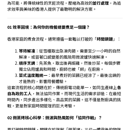
為可能，將傳統線性的烹飪流程，壓縮為高效的
並行處理
，為追
求效率與美味的香港人提供了最聰明的解決方案。
01
效率困境：為何你的晚餐總要煮足一個鐘？
香港家庭的煮食流程，通常遵循一套難以打破的「
時間鎖鏈
」：
等待解凍
：從雪櫃取出急凍肉類，需要至少一小時的自然
解凍，或冒著口感變差的風險用微波爐快速解凍。
順序烹調
：先蒸魚，取出後再焗雞，然後炒菜。每個步驟
獨立佔用爐具和時間，廚師也被「綁」在廚房。
菜式溫度難統一
：最早煮好的菜餚已經涼了，最後出鍋的
才是熱的，影響用餐體驗。
這套流程的核心問題在於，傳統廚電功能單一，如同生產線上
各
自為政的工人
，無法協同作業。而現代生活的需求卻是：在最短
時間內，同步產出多樣化、高品質的菜餚。這不僅是對廚具的挑
戰，更是對家庭時間管理的巨大考驗。
02
微蒸烤核心科學：微波與熱風如何「協同作戰」？
要打破時間鎖鏈，關鍵在於理解「微蒸烤」三位一體背後的物理