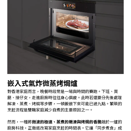
嵌入式氣炸微蒸烤焗爐
對香港家庭而言，晚餐時段常是一場與時間的賽跑。下班、買
餸、接仔女，走進廚房時往往身心俱疲。此時若還要分先後處理
解凍、蒸煮、烤焗等步驟，一頓飯做下來可能已過九點。繁瑣的
烹飪流程是雙職家庭減少自煮的主要原因之一。
然而，一種將
微波的極速、蒸煮的嫩滑與烤焗的香脆
融於一爐的
廚房科技，正徹底改寫家庭烹飪的時間表。它讓「同步煮食」成