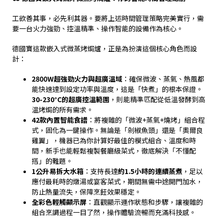
工欲善其事，必先利其器。要將上述時間管理策略完美實行，需
要一台火力強勁、控溫精準、操作智能的設備作為核心。
德國寶這款嵌入式微蒸烤焗爐，正是為扮演這個核心角色而設
計：
2800W
超強勁火力與超廣溫域
：確保微波、蒸氣、熱風都
能快速達到設定功率與溫度，這是「快煮」的根本保證。
30-230°C
的超廣控溫範圍
，則能精準匹配從低溫發酵到高
温烤焗的所有需求。
42
款內置智能食譜
：將複雜的「微波
+
蒸氣
+
燒烤」組合程
式，固化為一鍵操作。無論是「剁椒魚頭」還是「奧爾良
雞翼」，機器已為你計算好最佳的模式組合、溫度和時
間，新手也能輕鬆複製餐廳級菜式，徹底解決「不懂配
搭」的難題。
1
公升易拆大水箱
：支持長達
約
1.5
小時的連續蒸煮
，足以
應付最耗時的燉湯或宴客菜式，期間無需中途開門加水，
防止熱量流失，保障烹飪效果穩定。
全彩色輕觸顯示屏
：直觀顯示運作狀態和步驟，讓複雜的
組合烹調過程一目了然，操作體驗流暢而充滿科技感。