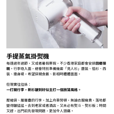
手提蒸氣掛熨機
每逢過年過節，又或者暑假寒假，不少香港家庭都會安排
回鄉探
親
。行李喼入面，總會特別準備幾套「見人衫」唐裝、恤衫、西
裝、連身裙，希望探親食飯、影相時體體面面。
但現實往往係：
一打開行李，新衫皺到好似主打一個放蕩風格。
壓縮袋、層層疊的行李，加上舟車勞頓，無論衣服幾貴，落地都
變得皺掹掹。去到老家或者酒店，又未必有熨斗、熨衫板；時間
又趕，出門前先發現問題，更加令人頭痛。