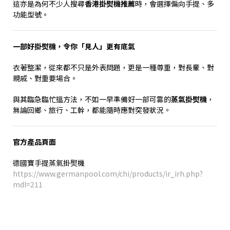
這亦是為何不少人搜尋
香港掛熨機推薦
時，會選擇偏向手提、多
功能型號。
一部好掛熨機，令你「見人」更有底氣
衣著整潔，從來都不只是外表問題，更是一種尊重，對長輩、對
親戚、對重要場合。
與其臨急臨忙搵方法，不如一早準備好一部可靠的
蒸氣掛熨機
，
無論回鄉、旅行、工幹，都能隨時應對突發狀況。
官方產品頁面
德國寶手提蒸氣掛熨機
https://www.germanpool.com/chi/products/ir_irh.php?
mdl=211