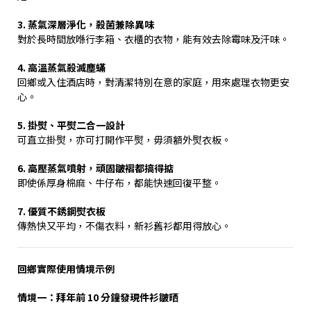
3.
蒸氣深層淨化，殺菌兼除異味
對於長時間放喺行李箱、衣櫃的衣物，能有效去除霉味及汗味。
4.
高溫蒸氣殺滅塵蟎
回鄉或入住酒店時，對清潔特別在意的家庭，用來處理衣物更安
心。
5.
掛熨、平熨二合一設計
可直立掛熨，亦可打開作平熨，毋須額外熨衣板。
6.
高壓蒸氣噴射，頑固皺褶都搞得掂
即使係厚身棉麻、牛仔布，都能快速回復平整。
7.
優質不銹鋼熨衣板
傳熱快又平均，不傷衣料，新衫舊衫都用得放心。
回鄉實際使用情境示例
情境一：拜年前
10
分鐘發現件衫皺晒