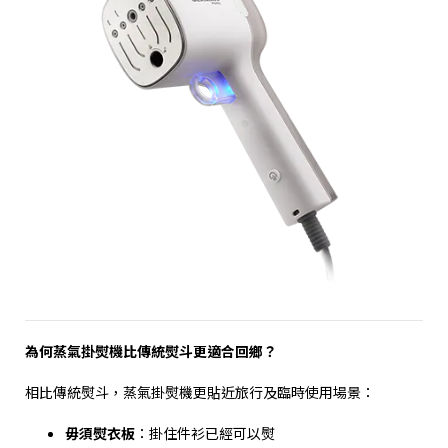
為何蒸氣掛熨機比傳統熨斗更適合回鄉？
相比傳統熨斗，蒸氣掛熨機更貼近旅行及臨時使用場景：
毋須熨衣板
：掛住件衫已經可以熨