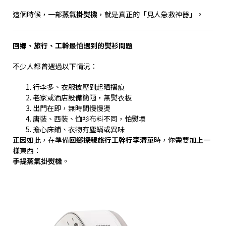
這個時候，一部
蒸氣掛熨機
，就是真正的「見人急救神器」。
回鄉、旅行、工幹最怕遇到的熨衫問題
不少人都曾遇過以下情況：
行李多、衣服被壓到起晒摺痕
老家或酒店設備簡陋，無熨衣板
出門在即，無時間慢慢燙
唐裝、西裝、恤衫布料不同，怕熨壞
擔心床鋪、衣物有塵蟎或異味
正因如此，在準備
回鄉探親旅行工幹行李清單
時，你需要加上一
樣東西：
手提蒸氣掛熨機
。