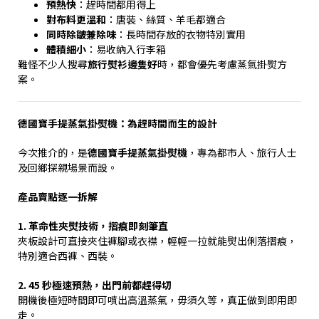
預熱快
：趕時間都用得上
對布料更溫和
：唐裝、絲質、羊毛都適合
同時除皺兼除味
：長時間存放的衣物特別實用
體積細小
：易收納入行李箱
難怪不少人搜尋
旅行熨衫邊隻好
時，都會優先考慮蒸氣掛熨方
案。
德國寶手提蒸氣掛熨機：為趕時間而生的設計
今次推介的，是
德國寶手提蒸氣掛熨機
，專為都市人、旅行人士
及回鄉探親場景而設。
產品賣點逐一拆解
1.
革命性夾熨技術，摺痕即刻筆直
夾板設計可直接夾住褲腳或衣襟，輕輕一拉就能熨出俐落摺痕，
特別適合西褲、西裝。
2. 45
秒極速預熱，出門前都趕得切
開機後極短時間即可噴出高溫蒸氣，毋須久等，真正做到即用即
走。