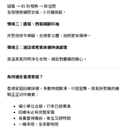
插電
→ 45
秒預熱
→
掛住熨
全程唔使鋪熨衣板，
3
分鐘搞掂。
情境二：唐裝、西裝褲腳衫袖
夾熨技術令褲腳、衣襟更立體，拍照更有精神。
情境三：酒店或老家床邊快速處理
高溫蒸氣同時淨化衣物，減低對塵蟎的擔心。
為何適合香港家庭？
香港家庭回鄉探親，多數時間緊湊、行程密集，蒸氣掛熨機的優
勢正正切中需要：
細小單位出發，行李已經爆滿
回鄉未必有完整家電
長輩重視儀容，後生又趕時間
一機多用，全家都啱用