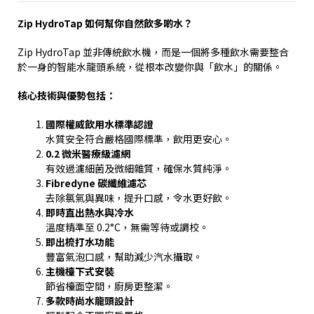
Zip HydroTap
如何幫你自然飲多啲水？
Zip HydroTap
並非傳統飲水機，而是一個將多種飲水需要整合
於一身的智能水龍頭系統，從根本改變你與「飲水」的關係。
核心技術與優勢包括：
國際權威飲用水標準認證
水質安全符合嚴格國際標準，飲用更安心。
0.2
微米醫療級濾網
有效過濾細菌及微細雜質，確保水質純淨。
Fibredyne
碳纖維濾芯
去除氯氣與異味，提升口感，令水更好飲。
即時直出熱水與冷水
溫度精準至
0.2°C
，無需等待或調校。
即出梳打水功能
豐富氣泡口感，幫助減少汽水攝取。
主機檯下式安裝
節省檯面空間，廚房更整潔。
多款時尚水龍頭設計