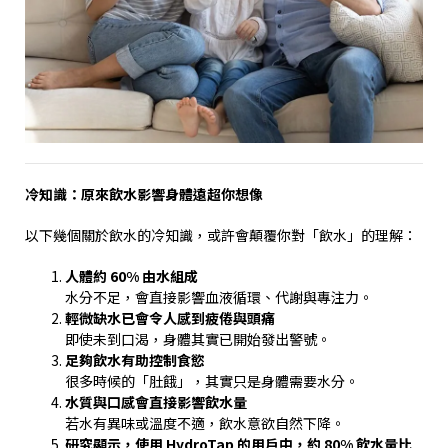
冷知識：原來飲水影響身體遠超你想像
以下幾個關於飲水的冷知識，或許會顛覆你對「飲水」的理解：
人體約
60%
由水組成
水分不足，會直接影響血液循環、代謝與專注力。
輕微缺水已會令人感到疲倦與頭痛
即使未到口渴，身體其實已開始發出警號。
足夠飲水有助控制食慾
很多時候的「肚餓」，其實只是身體需要水分。
水質與口感會直接影響飲水量
若水有異味或溫度不適，飲水意欲自然下降。
研究顯示，使用
HydroTap
的用戶中，約
80%
飲水量比