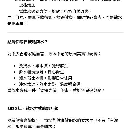
以往增加
當飲水變得方便、好飲，行為自然改變。
由此可見，要真正飲得夠、飲得健康，關鍵並非意志，而是
飲水
體驗本身
。
點解你成日飲唔夠水？
對不少香港家庭而言，飲水不足的原因其實很現實：
要煲水、等水凍，覺得麻煩
飲水機清潔難，擔心衛生
濾水器出水慢，影響日常使用
冷水太凍、熱水太熱，溫度唔合適
當飲水變成一件「要特登做」的事，就好容易被忽略。
2026
年，飲水方式應該升級
隨着健康意識提升，市場對
健康飲用水
的要求早已不只「有濾
水」那麼簡單，而是講求：