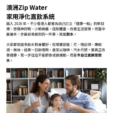
澳洲Zip Water
家用淨化直飲系統
踏入
2026
年，不少香港人都會為自己訂立「健康一點」的新目
標：想精神好啲、少啲病痛、控制體重、改善生活習慣。而當中
最基本、亦最容易做到的一件事，就是
飲水
。
大家都知道多飲水對身體好，但現實卻是：忙、唔記得、嫌麻
煩、無味，結果一日飲唔夠，甚至以咖啡、汽水代替。要真正改
善健康，第一步往往不是節食或做運動，而是
令自己更願意飲
水
。