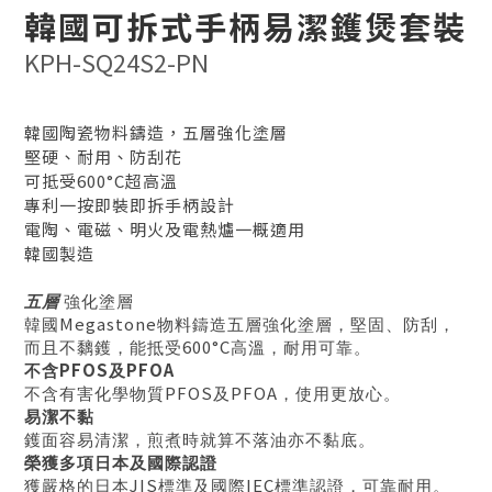
韓國可拆式手柄易潔鑊煲套裝
KPH-SQ24S2-PN
韓國陶瓷物料鑄造，五層強化塗層
堅硬、耐用、防刮花
可抵受600°C超高溫
專利一按即裝即拆手柄設計
電陶、電磁、明火及電熱爐一概適用
韓國製造
五層
強化塗層
Megastone
韓國
物料鑄造五層強化塗層，堅固、防刮，
600°C
而且不黐鑊，能抵受
高溫，耐用可靠。
PFOS
PFOA
不含
及
PFOS
PFOA
不含有害化學物質
及
，使用更放心。
易潔不黏
鑊面容易清潔，煎煮時就算不落油亦不黏底。
榮獲多項日本及國際認證
JIS
IEC
獲嚴格的日本
標準及國際
標準認證，可靠耐用。