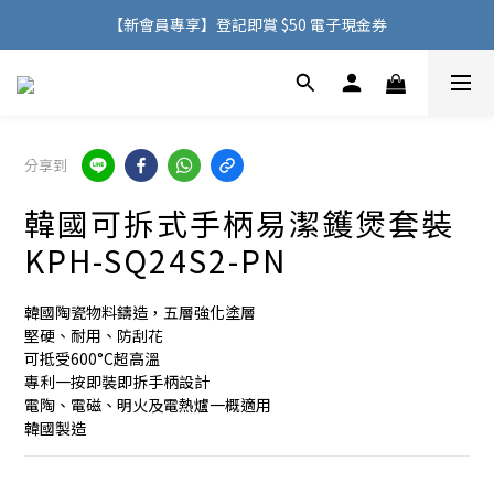
購物滿 HK$500，即可免費享用香港地區送貨服務
【新會員專享】登記即賞 $50 電子現金券
購物滿 HK$500，即可免費享用香港地區送貨服務
分享到
韓國可拆式手柄易潔鑊煲套裝
KPH-SQ24S2-PN
韓國陶瓷物料鑄造，五層強化塗層
堅硬、耐用、防刮花
可抵受600°C超高溫
專利一按即裝即拆手柄設計
電陶、電磁、明火及電熱爐一概適用
韓國製造