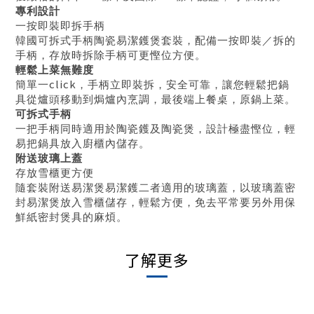
專利設計
一按即裝即拆手柄
韓國可拆式手柄陶瓷易潔鑊煲套裝，配備一按即裝／拆的
手柄，存放時拆除手柄可更慳位方便。
輕鬆上菜無難度
click
簡單一
，手柄立即裝拆，安全可靠，讓您輕鬆把鍋
具從爐頭移動到焗爐內烹調，最後端上餐桌，原鍋上菜。
可拆式手柄
一把手柄同時適用於陶瓷鑊及陶瓷煲，設計極盡慳位，輕
易把鍋具放入廚櫃內儲存。
附送玻璃上蓋
存放雪櫃更方便
隨套裝附送易潔煲易潔鑊二者適用的玻璃蓋，以玻璃蓋密
封易潔煲放入雪櫃儲存，輕鬆方便，免去平常要另外用保
鮮紙密封煲具的麻煩。
了解更多