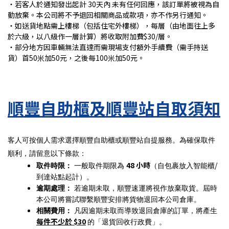
・若客人於通知發出起計 30天內 未有任何回應，該訂單將被視為自
動放棄。本公司將不予退回相關商品或款項，亦不作另行通知。
・如送貨地點需上樓梯（包括住宅外樓梯），每層（由地面往上多
於六級，以八級作一層計算）將收取附加費$30/層。
・部分地方因車輛無法直達而需現場支付額外手續費（需手持送
貨）首50米加50元，之後每100米加50元。
順豐自助櫃及順豐站自取須知
客人可按個人需求選擇順豐自助櫃或順豐站自提服務。為確保取件
順利，請留意以下條款：
48
小時
/
取件時限：
一般取件期限為
（自包裹放入智能櫃
到達站點起計）。
逾期處理：
若逾期未取，順豐速運將視作放棄取貨。屆時
本公司將嘗試聯繫順豐安排將貨物退回本公司倉庫。
相關費用：
凡因逾期未取而導致退回倉庫的訂單，將產生
每件不少於
$30
的「退貨回收行政費」。