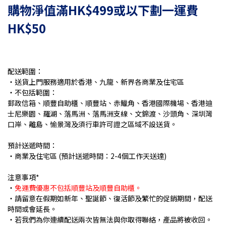
購物淨值滿HK$499或以下
劃
一運費
HK$50
配送範圍：
・送貨上門服務適用於香港、九龍、新界各商業及住宅區
・不包括範圍：
郵政信箱、順豐自助櫃、順豐站、赤鱲角、香港國際機場、香港迪
士尼樂園、羅湖、落馬洲、落馬洲支線、文錦渡、沙頭角、深圳灣
口岸、離島、愉景灣及須行車許可證之區域不設送貨。
預計送遞時間：
・商業及住宅區 (預計送遞時間：2-4個工作天送達)
注意事項*
・
免運費優惠不包括順豐站及順豐自助櫃。
・請留意在假期如新年、聖誕節、復活節及繁忙的促銷期間，配送
時間或會延長。
・若我們為你連續配送兩次皆無法與你取得聯絡，產品將被收回。