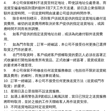
4.
本公司保留權利不送貨至特定地址，即使該地址位處香港。而
3
7
送貨至偏遠地區則需約額外
至
天工作天送遞。節日及公衆假期須
額外送貨時間。一切送貨時間由速遞公司提供的時間作準。
5.
除非有特別標示，否則客戶須就其提供的指定送貨地址繳付送
貨費用。確切的送貨費用將取決於客戶提供的指定送貨地址，或因
應時間不同而有所調整。
6.
如客戶提供的指定送貨地址出錯，或須為此繳付額外送貨費
用。
7.
如為門市取貨，訂單一經確認，本公司不接受任何更換已選擇
取貨之門市的要求。
8.
在門市取貨時，客戶或經客戶授權取貨的委託人必須在簽署正
式收據前打開包裝檢查所有貨品。正式收據一經簽署，退貨或退款
的要求將不獲受理。
9.
本公司保留不時修改任何送貨服務條款（包括但不限於送貨範
圍及費用）的權利，而無須事前通知。
10.
訂單一經確認，本公司不接受任何更換送貨方法（送貨或門市
取貨）的要求。
11.
星期日及公眾假期不設送貨服務。
8
12.
如遇上暴雨警告及
號或以上颱風訊號，當日已預定之送貨服務
將即時取消，並於之後的工作天聯絡客人再作送貨安排。
13.
不同送貨地區設特定送貨時間。