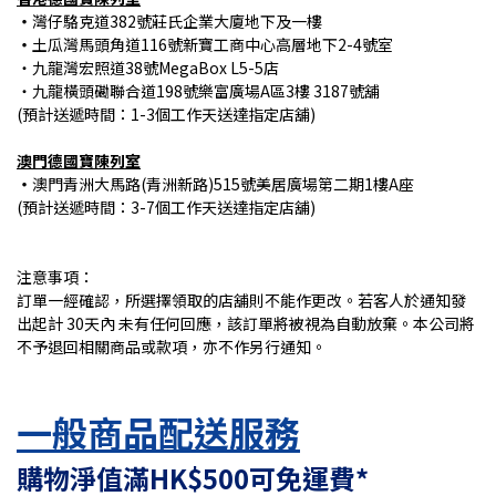
・
灣仔駱克道382號莊氏企業大廈地下及一樓
・
土瓜灣馬頭角道116號新寶工商中心高層地下2-4號室
・九龍灣宏照道38號MegaBox L5-5店
・九龍橫頭磡聯合道198號樂富廣場A區3樓 3187號舖
(預計送遞時間：1-3個工作天送達指定店舖)
澳門德國寶陳列室
・
澳門青洲大馬路(青洲新路)515號美居廣場第二期1樓A座
(預計送遞時間：3-7個工作天送達指定店舖)
注意事項：
訂單一經確認，所選擇領取的店舖則不能作更改。若客人於通知發
出起計 30天內 未有任何回應，該訂單將被視為自動放棄。本公司將
不予退回相關商品或款項，亦不作另行通知。
一般商品配送服務
購物淨值滿HK$500可免運費*