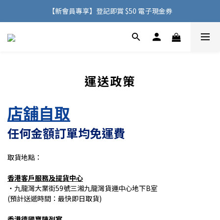
購物滿 HK$500，即可免費享用香港地區送貨服務
【新會員專享】登記即賞 $50 電子現金券
購物滿 HK$500，即可免費享用香港地區送貨服務
運送政策
店舖自取
任何金額訂單均免運費
取貨地點：
香港客戶服務及
提貨
中心
・九龍灣大業街59號三湘九龍灣貨運中心地下B室
(預計送遞時間：最快即日取貨)
香港德國寶陳列室