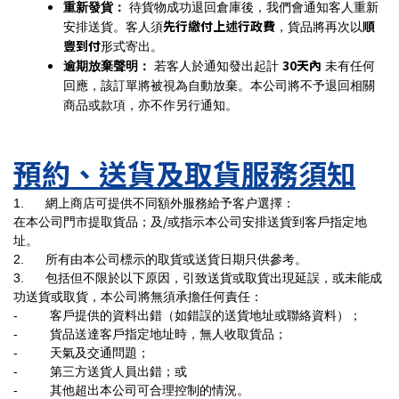
重新發貨：
待貨物成功退回倉庫後，我們會通知客人重新
先行繳付上述行政費
順
安排送貨。客人須
，貨品將再次以
豐到付
形式寄出。
30
天內
逾期放棄聲明：
若客人於通知發出起計
未有任何
回應，該訂單將被視為自動放棄。本公司將不予退回相關
商品或款項，亦不作另行通知。
預約、送貨及取貨服務須知
1.
網上商店可提供不同額外服務給予客户選擇：
/
在本公司門市提取貨品；及
或指示本公司安排送貨到客戶指定地
址。
2.
所有由本公司標示的取貨或送貨日期只供參考。
3.
包括但不限於以下原因，引致送貨或取貨出現延誤，或未能成
功送貨或取貨，本公司將無須承擔任何責任：
-
客戶提供的資料出錯（如錯誤的送貨地址或聯絡資料）；
-
貨品送達客戶指定地址時，無人收取貨品；
-
天氣及交通問題；
-
第三方送貨人員出錯；或
-
其他超出本公司可合理控制的情況。