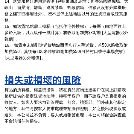
(
14.
送貨服務只適用於香港
包括東涌及馬灣；但香港國際機場、大
嶼山、愉景灣、離島、邊境禁區、郵政信箱、信箱及沒有升降機服
)
務之樓宇或樓層除外
。恕不提供上述地區以外的送貨或自取獎賞服
務。
15.
如送貨地點需上樓梯（包括住宅外樓梯），每層（由地面往上
$30/
[
多於六級，以八級作一層計算）將收取附加費
層
大型電器另外
]
報價
。
50
16.
如貨車未能到達送貨地點而需步行人手送貨，首
米將收取附
$50
100
$50(
)
加費
，其後每
米將收取附加費
可於村口或停車場交收
[
]
大型電器另外報價
。
損失或損壞的風險
貨品的所有權、權益或擔保，將在貨品實物送達客戶在網上訂購表
格所提供的指定送貨地址時，轉移予客戶，而不論客戶是否指定的
收貨人。如客人要求放到管理處、前台、禮賓部、門外或其他指定
的地方，我們將按客人要求處理並拍攝作證明。如之後出現損毁或
遺失，本公司並不負責，客人或須報警處理，本公司將配合調查但
不會賠償任何損失。