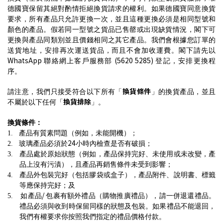
德國寶保留其絕對酌情拒絕換貨請求的權利。如果德國寶同意換貨
要求，所有產品只允許更換一次，並且這種更換必須是相同型號和
顏色的產品。假若同一型號之貨品已售罄或出現缺貨情況，閣下可
更換與產品同類別並且價錢相同之其它產品。我們會根據您訂單的
送貨地址，安排再次運送貨品，而且不會加收運費。閣下請先以
WhatsApp
(5620 5285)
聯絡網上客戶服務部
登記，安排更換程
序。
換貨條件
請注意，我們只接受符合以下所有「
」的換貨產品，並且
換貨排除
不屬於以下任何「
」。
換貨條件：
1.
產品有質素問題（例如，未能開機）
；
24
2.
玻璃產品必須於
小時內檢查是否有破損
；
3.
產品處於原始狀態（例如，產品保持完好、未使用或未改變，產
品上沒有污漬），且產品再銷售條件未受到影響
；
4.
產品外包裝完好（包括膠袋或盒子），產品附件、說明書、標籤
等應保持完好
；
及
/
5.
如產品
包裹有額外禮品（購物推廣禮品），請一併退還禮品。
禮品必須與收到時保留同樣的狀態及包裝。如果禮品不能退回，
我們有權要求你按照我們指定的禮品價格付款。