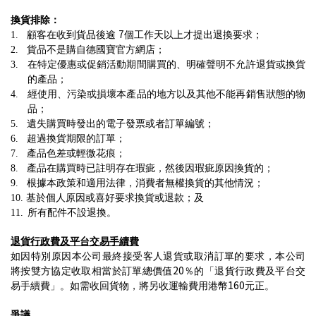
換貨排除：
7
1.
顧客在收到貨品後逾
個工作天以上才提出退換要求
；
2.
貨品不是購自德國寶官方網店；
3.
在特定優惠或促銷活動期間購買的、明確聲明不允許退貨或換貨
的產品；
4.
經使用、污染或損壞本產品的地方以及其他不能再銷售狀態的物
品；
5.
遺失購買時發出的電子發票或者訂單編號；
6.
超過換貨期限的訂單；
7.
產品色差或輕微花痕；
8.
產品在購買時已註明存在瑕疵，然後因瑕疵原因換貨的；
9.
根據本政策和適用法律，消費者無權換貨的其他情況
；
10.
基於個人原因或喜好要求換貨或退款
；
及
11.
所有配件不設退換。
退貨行政費及平台交易手續費
如因特別原因本公司最終接受客人退貨或取消訂單的要求，本公司
20
將按雙方協定收取相當於訂單總價值
％的「退貨行政費及平台交
160
易手續費」。如需收回貨物，將另收運輸費用港幣
元正。
爭議