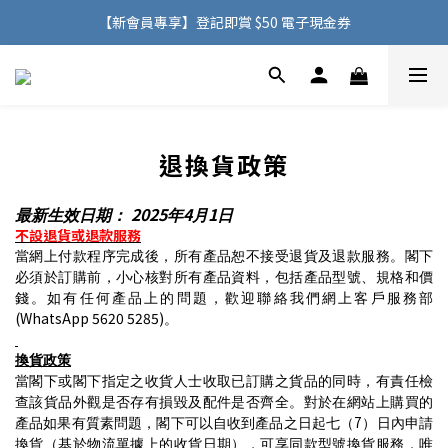
購物滿 HK$500，即可免費享用香港地區送貨服務
【新會員專享】登記即賞 $50 電子現金券
購物滿 HK$500，即可免費享用香港地區送貨服務
退換貨政策
2025
4
1
最新生效日期：
年
月
日
不設退貨或退款服務
當網上付款程序完成後，所有產品恕不接受退貨及退款服務。閣下
必須於訂購前，小心核對所有產品資料，包括產品型號、規格和價
錢。如有任何產品上的問題，歡迎聯絡我們網上客戶服務部
(WhatsApp 5620 5285)
。
換貨政策
當閣下或閣下指定之收貨人士收取已訂購之貨品的同時，有責任檢
查該貨品外觀是否存有損毀及配件是否齊全。對於在網站上購買的
7
產品如果有質素問題，
閣下
可以自收到產品之日起七（
）日內申請
換貨（基於物流單據上的收貨日期），可享同款型號換貨服務，唯