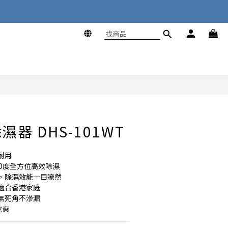
立即購買
器 DHS-101WT
耐用
0度全方位高效除濕
，除濕效能一目瞭然
適合香港家庭
無死角不滲漏
乾爽