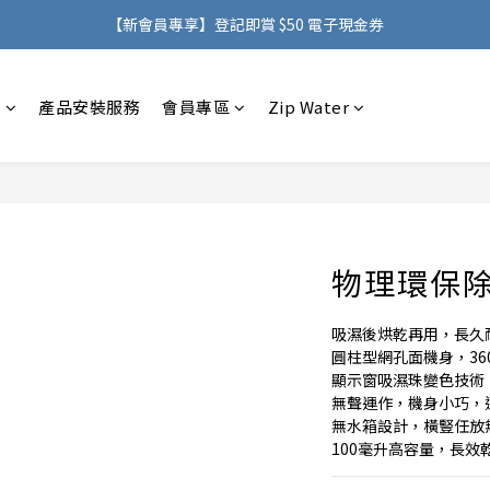
購物滿 HK$500，即可免費享用香港地區送貨服務
【新會員專享】登記即賞 $50 電子現金券
購物滿 HK$500，即可免費享用香港地區送貨服務
感
產品安裝服務
會員專區
Zip Water
物理環保除濕
吸濕後烘乾再用，長久
圓柱型網孔面機身，36
顯示窗吸濕珠變色技術
無聲運作，機身小巧，
無水箱設計，橫豎任放
100毫升高容量，長效