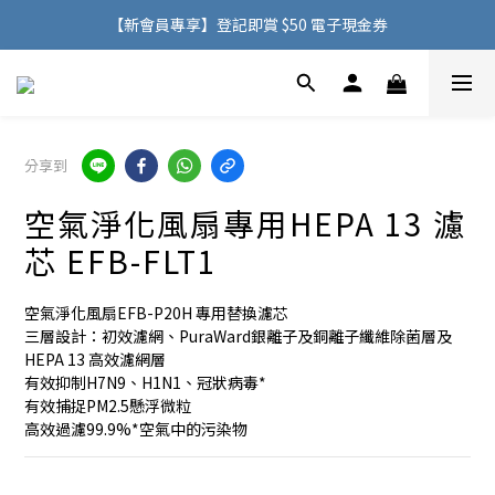
購物滿 HK$500，即可免費享用香港地區送貨服務
【新會員專享】登記即賞 $50 電子現金券
購物滿 HK$500，即可免費享用香港地區送貨服務
分享到
空氣淨化風扇專用HEPA 13 濾
芯 EFB-FLT1
空氣淨化風扇EFB-P20H 專用替換濾芯
三層設計：初效濾網、PuraWard銀離子及銅離子纖維除菌層及
HEPA 13 高效濾網層
有效抑制H7N9、H1N1、冠狀病毒*
有效捕捉PM2.5懸浮微粒
高效過濾99.9%*空氣中的污染物