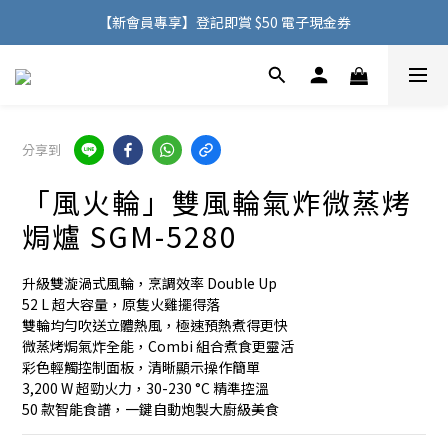
購物滿 HK$500，即可免費享用香港地區送貨服務
【新會員專享】登記即賞 $50 電子現金券
購物滿 HK$500，即可免費享用香港地區送貨服務
分享到
「風火輪」雙風輪氣炸微蒸烤
焗爐 SGM-5280
升級雙漩渦式風輪，烹調效率 Double Up
52 L 超大容量，原隻火雞擺得落
雙輪均勻吹送立體熱風，極速預熱煮得更快
微蒸烤焗氣炸全能，Combi 組合煮食更靈活
彩色輕觸控制面板，清晰顯示操作簡單
3,200 W 超勁火力，30-230 °C 精準控溫
50 款智能食譜，一鍵自動炮製大廚級美食