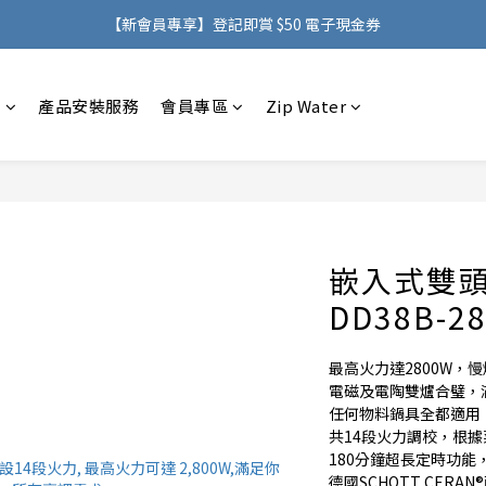
購物滿 HK$500，即可免費享用香港地區送貨服務
【新會員專享】登記即賞 $50 電子現金券
購物滿 HK$500，即可免費享用香港地區送貨服務
感
產品安裝服務
會員專區
Zip Water
嵌入式雙頭
DD38B-2
最高火力達2800W，
電磁及電陶雙爐合璧，
任何物料鍋具全都適用
共14段火力調校，根
180分鐘超長定時功能
德國SCHOTT CERA