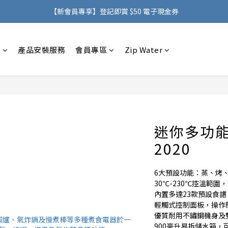
購物滿 HK$500，即可免費享用香港地區送貨服務
【新會員專享】登記即賞 $50 電子現金券
購物滿 HK$500，即可免費享用香港地區送貨服務
感
產品安裝服務
會員專區
Zip Water
迷你多功能
2020
6大預設功能：蒸、烤
30℃-230℃控溫範圍，
內置多達23款預設食
輕觸式控制面板，操作
優質耐用不鏽鋼機身及
900毫升易拆儲水箱，