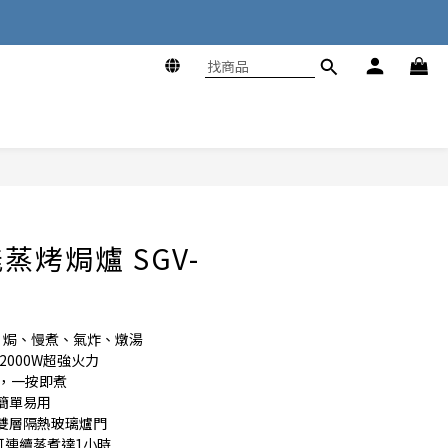
蒸烤焗爐 SGV-
、焗、慢煮、氣炸、燉湯
2000W超強火力
譜，一按即煮
簡單易用
雙層隔熱玻璃爐門
可連續蒸煮達1小時