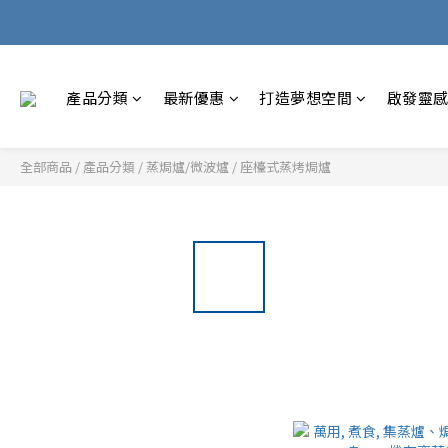
產品分類
最新優惠
打造夢想空間
啟發靈
全部商品
/
產品分類
/
蒸焗爐/微波爐
/
座檯式蒸烤焗爐