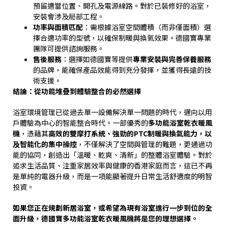
預留適當位置、開孔及電源線路。對於已裝修好的浴室，
安裝會涉及局部工程。
功率與面積匹配
：需根據浴室空間體積（而非僅面積）選
擇合適功率的型號，以確保制暖與換氣效果。德國寶專業
團隊可提供諮詢服務。
售後服務
：選擇如德國寶等提供
專業安裝與完善保養服務
的品牌，能確保產品效能得到充分發揮，並獲得長遠的技
術支援。
結論：從功能堆疊到體驗整合的必然選擇
浴室環境管理已從過去單一設備解決單一問題的時代，邁向以用
戶體驗為中心的智能整合時代。一部優秀的
多功能浴室乾衣暖風
機
，憑藉其
高效的雙摩打系統、強勁的
PTC
制暖與換氣能力，以
及智能化的集中操控
，不僅解決了空間與管理的難題，更通過功
能的協同，創造出「溫暖、乾爽、清新」的整體浴室體驗。對於
追求生活品質、注重家居效率與健康的香港家庭而言，這已不再
是單純的電器升級，而是一項能顯著提升日常生活舒適度的明智
投資。
如果您正在規劃新居浴室，或希望為現有浴室進行一步到位的全
面升級，德國寶多功能浴室乾衣暖風機將是您的理想選擇。