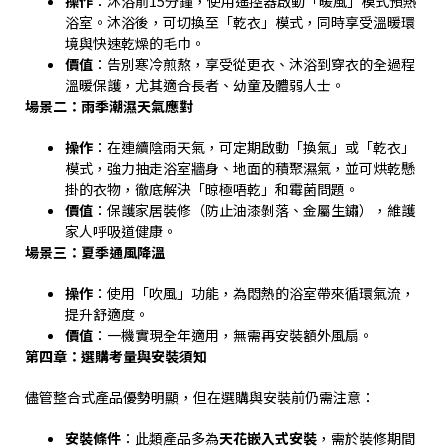
操作
：沐浴前
15
分鐘，使用遙控器啟動「暖風」模式預熱
浴室。沐浴後，可切換至「乾衣」模式，同時享受溫暖環
境與快速乾燥的毛巾。
價值
：告別寒冷煎熬，享受從更衣、沐浴到穿衣的全過程
溫暖保護，尤其適合長者、幼童及體弱人士。
場景二：雨季潮濕天氣應對
操作
：在連續陰雨天氣，可定期啟動「換氣」或「乾衣」
模式，強力抽走浴室牆身、地面的積聚濕氣，並可烘乾懸
掛的衣物，徹底解決「晾極唔乾」和霉菌問題。
價值
：保護家居裝修（防止油漆剝落、金屬生鏽），維護
家人呼吸道健康。
場景三：夏季通風降溫
操作
：使用「吹風」功能，為悶熱的浴室帶來循環氣流，
提升舒適度。
價值
：一機實現全年適用，無需再安裝額外風扇。
第四章：選購考量與安裝須知
儘管整合式產品優勢明顯，但在選購與安裝前仍需注意：
安裝條件
：此類產品多為
天花嵌入式安裝
，需於裝修期間