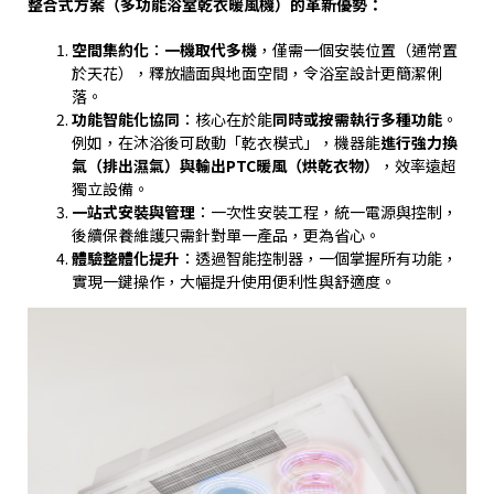
整合式方案（多功能浴室乾衣暖風機）的革新優勢：
空間集約化
：
一機取代多機
，僅需一個安裝位置（通常置
於天花），釋放牆面與地面空間，令浴室設計更簡潔俐
落。
功能智能化協同
：核心在於能
同時或按需執行多種功能
。
例如，在沐浴後可啟動「乾衣模式」，機器能
進行強力換
氣（排出濕氣）與輸出
PTC
暖風（烘乾衣物）
，效率遠超
獨立設備。
一站式安裝與管理
：一次性安裝工程，統一電源與控制，
後續保養維護只需針對單一產品，更為省心。
體驗整體化提升
：透過智能控制器，一個掌握所有功能，
實現一鍵操作，大幅提升使用便利性與舒適度。