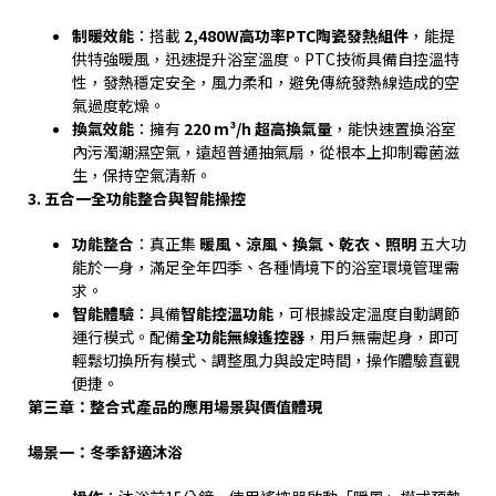
制暖效能
：搭載
2,480W
高功率
PTC
陶瓷發熱組件
，能提
供特強暖風，迅速提升浴室溫度。
PTC
技術具備自控溫特
性，發熱穩定安全，風力柔和，避免傳統發熱線造成的空
氣過度乾燥。
換氣效能
：擁有
220 m³/h
超高換氣量
，能快速置換浴室
內污濁潮濕空氣，遠超普通抽氣扇，從根本上抑制霉菌滋
生，保持空氣清新。
3.
五合一全功能整合與智能操控
功能整合
：真正集
暖風、涼風、換氣、乾衣、照明
五大功
能於一身，滿足全年四季、各種情境下的浴室環境管理需
求。
智能體驗
：具備
智能控溫功能
，可根據設定溫度自動調節
運行模式。配備
全功能無線遙控器
，用戶無需起身，即可
輕鬆切換所有模式、調整風力與設定時間，操作體驗直觀
便捷。
第三章：整合式產品的應用場景與價值體現
場景一：冬季舒適沐浴