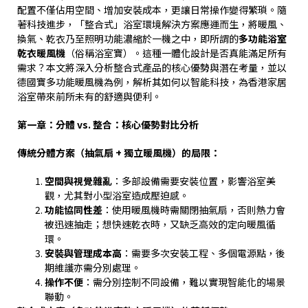
配置不僅佔用空間、增加安裝成本，更讓日常操作變得繁瑣。隨
著科技進步，「整合式」浴室環境解決方案應運而生，將暖風、
換氣、乾衣乃至照明功能濃縮於一機之中，即所謂的
多功能浴室
乾衣暖風機
（俗稱浴室寶）。這種一體化設計是否真能滿足所有
需求？本文將深入分析整合式產品的核心優勢與潛在考量，並以
德國寶多功能暖風機為例，解析其如何以智能科技，為香港家居
浴室帶來前所未有的舒適與便利。
第一章：分體
vs.
整合：核心優勢對比分析
傳統分體方案（抽氣扇
+
獨立暖風機）的局限：
空間與視覺雜亂
：多部設備需要安裝位置，影響浴室美
觀，尤其對小型浴室造成壓迫感。
功能協同性差
：使用暖風機時需關閉抽氣扇，否則熱力會
被迅速抽走；想快速乾衣時，又缺乏高效的定向暖風循
環。
安裝與管理成本高
：需要多次安裝工程、多個電源點，後
期維護亦需分別處理。
操作不便
：需分別控制不同設備，難以實現智能化的場景
聯動。