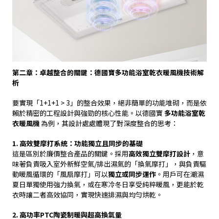
第二章：卓越整合的關鍵：德國寶多功能浴室乾衣暖風機技術解
析
要實現「
1+1+1 > 3
」的整合效果，絕非簡單的功能堆砌，而是依
賴於精密的工程設計與強勁的核心性能。以德國寶
多功能浴室乾
衣暖風機
為例，其設計處處體現了對深度整合的思考：
1.
高效雙摩打系統：功能獨立且同步的基礎
這是區別於廉價整合產品的關鍵。採用
高效獨立雙摩打設計
，意
味著負責吸入室外新鮮空氣
/
排出濕氣的「換氣摩打」，與負責驅
動暖風循環的「風扇摩打」可以
獨立或同步運作
。用戶可在潮濕
夏日單獨使用強力換氣，或在寒冷冬日享受純粹暖風，更能於乾
衣時讓二者高效協同，實現快速排濕與均勻烘乾。
2.
高功率
PTC
陶瓷制暖與超高換氣量