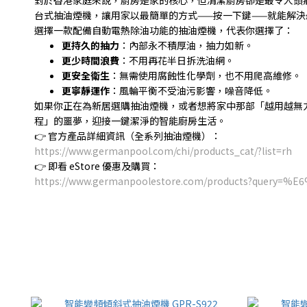
台式抽油煙機，讓用家以最簡單的方式
——
按一下鍵
——
就能解決
選擇一款配備自動電熱除油功能的抽油煙機，代表你選擇了：
更持久的抽力
：內部永不積厚油，抽力如新。
更少時間浪費
：不用再花半日拆洗油網。
更安全衛生
：無需使用腐蝕性化學劑，也不用爬高維修。
更寧靜運作
：風輪平衡不受油污影響，噪音降低。
如果你正在為新居選購抽油煙機，或者想將家中那部「越用越無
程」的噩夢，迎接一鍵潔淨的智能廚房生活。
👉
官方產品詳細資訊（全系列抽油煙機）：
https://www.germanpool.com/chi/products_cat/?list=rh
👉
即看
eStore
優惠及購買：
https://www.germanpoolestore.com/products?que