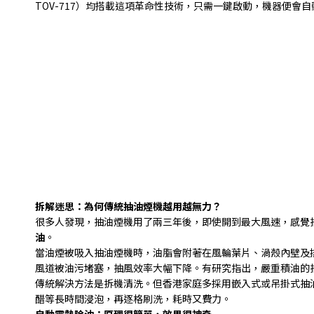
TOV-717
）均搭載這項革命性技術，只需一鍵啟動，機器便會自
拆解迷思：為何傳統抽油煙機越用越無力？
很多人發現，抽油煙機用了兩三年後，即使開到最大風速，感覺
油
。
當油煙被吸入抽油煙機時，油脂會附著在風輪葉片、渦殼內壁及
風道被油污堵塞，抽風效率大幅下降。有研究指出，嚴重積油的
傳統解決方法是拆機清洗。但香港家庭多採用嵌入式或吊掛式抽
醋等長時間浸泡，再逐格刷洗，耗時又費力。