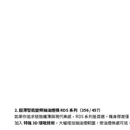
2.
超薄智能變頻抽油煙機
RDS
系列（
356 / 457
）
如果你追求極致纖薄與現代美感，
RDS
系列是首選。機身厚度僅
加入
特強
3D
環吸技術
，大幅增加抽油煙範圍，使油煙無處可逃