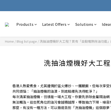
🚚 Wit
🚚 Wit
Products
Latest Offers
Solutions
Idea
Home
/
Blog list page
/
洗抽油煙機好大工程？買有「自動電熱除油功能」
洗抽油煙機好大工程
香港人熱愛煮食，尤其鍾情於猛火爆炒、一鑊靚飯。但每次享受
共同煩惱：「抽油煙機的油漬，到底點樣先洗得乾淨？」
每次清潔抽油煙機，彷彿是一場大工程。你要先拆除金屬隔油網
無法觸及。這些死角位的油污會越積越厚，導致抽力下降、噪音
那麼，有沒有一種方法，可以徹底告別「洗抽油煙機」這個惡夢