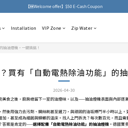
h purchases over HK$500, you can enjoy free delivery service to Ho
【🆕Welcome offer】$50 E-Cash Coupon
h purchases over HK$500, you can enjoy free delivery service to Ho
s
Installation
VIP Zone
Zip Water
的抽油煙機，一鍵搞掂！
？買有「自動電熱除油功能」的
2026-04-30
完美食之後，廚房總留下一室的油煙味，以及
——
抽油煙機表面與內部逐
，然後用強力去污劑、鋼絲刷甚至鏟刀，與頑固的油垢搏鬥半小時以上。
增加，甚至成為細菌與蟑螂的溫床。找人上門拆洗？每次數百元，而且需
？答案是肯定的
——
選擇配備「自動電熱除油功能」的抽油煙機
。德國寶