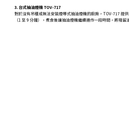
3.
台式抽油煙機
TOV-717
對於沒有吊櫃或無法安裝煙導式抽油煙機的廚房，
TOV-717
提供
（
1
至
9
分鐘），煮食後讓抽油煙機繼續運作一段時間，將殘留