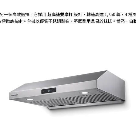
另一個高效選擇。它採用
超高速雙摩打
設計，轉速高達
1,750
轉，
4
檔
油煙徹底抽走。全機以優質不銹鋼製造，堅固耐用且易於抹拭。當然，
自