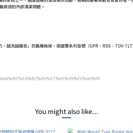
最麻煩的內部清潔問題。
力、越洗越痛苦」的舊機換掉，德國寶系列型號（
GPR
、
RDS
、
TOV-717
ry=%E6%8A%BD%E6%B2%B9%E7%85%99%E6%A9%9F
You might also like...