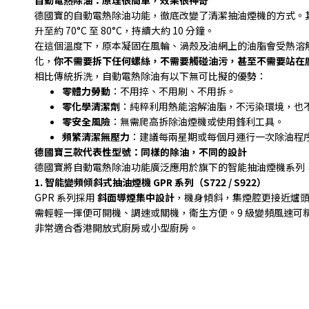
自動電熱除油：原理很簡單，效果很神奇
德國寶的自動電熱除油功能，徹底改變了清潔抽油煙機的方式。
升至約
70°C
至
80°C
，持續大約
10
分鐘。
在這個溫度下，原本凝固在風輪、渦殼及油網上的油脂會受熱溶
化，
你不需要拆下任何螺絲，不需要觸碰油污，甚至不需要站在
相比傳統拆洗，自動電熱除油有以下無可比擬的優勢：
零體力勞動
：不用捽、不用刷、不用拆。
零化學清潔劑
：純粹利用熱能溶解油脂，不污染環境，也
零安全風險
：無需爬高拆除油煙機或使用鋒利工具。
頻繁清潔無壓力
：建議每兩星期或每個月運行一次除油程
德國寶三款代表性型號：同樣的除油，不同的設計
德國寶將自動電熱除油功能廣泛應用於旗下的智能抽油煙機系列
1.
智能變頻傾斜式抽油煙機
GPR
系列（
S722 / S922
）
GPR
系列採用
斜面導煙集中設計
，機身傾斜，集煙腔更接近爐
需輕輕一揮便可開機、調速或關機，衛生方便。
9
級變頻風速可
非常適合香港開放式廚房或小型廚房。