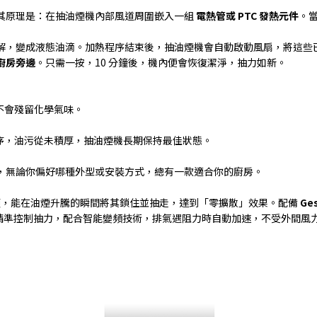
其原理是：在抽油煙機內部風道周圍嵌入一組
電熱管或
PTC
發熱元件
。
解，變成液態油滴。加熱程序結束後，抽油煙機會自動啟動風扇，將這些
廚房旁邊
。只需一按，
10
分鐘後，機內便會恢復潔淨，抽力如新。
不會殘留化學氣味。
序，油污從未積厚，抽油煙機長期保持最佳狀態。
，無論你偏好哪種外型或安裝方式，總有一款適合你的廚房。
頭，能在油煙升騰的瞬間將其鎖住並抽走，達到「零擴散」效果。配備
Ges
精準控制抽力，配合智能變頻技術，排氣遇阻力時自動加速，不受外間風