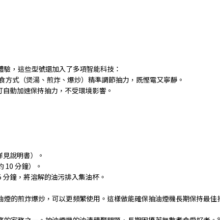
體驗，這些型號還加入了多項智能科技：
食方式（煲湯、煎炸、爆炒）精準調節抽力，既慳電又寧靜。
打自動加速保持抽力，不受環境影響。
詳見說明書）。
約
10
分鐘）。
5
分鐘，將溶解的油污排入集油杯。
油煙的煎炸爆炒，可以更頻繁使用。這樣做能確保抽油煙機長期保持最佳
痛的家務之一。抽油煙機的油漬積聚問題，長期困擾著無數煮食愛好者。