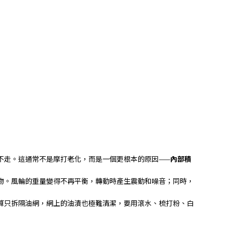
不走。這通常不是摩打老化，而是一個更根本的原因
——
內部積
物。風輪的重量變得不再平衡，轉動時產生震動和噪音；同時，
算只拆隔油網，網上的油漬也極難清潔，要用滾水、梳打粉、白