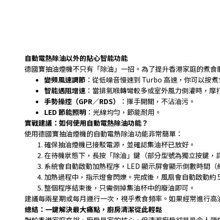
自動電熱除油以外的貼心智能功能
德國寶抽油煙機不只有「除油」一招。為了提升香港家庭的煮食
變頻風速調節
：從低噪音慢速到
Turbo
高速，你可以按煮
智能遇阻增速
：當排氣喉轉彎較多或室外風力倒灌時，摩
手勢操控（
GPR
／
RDS
）
：揮手開關，不沾油污。
LED
節能照明
：光線均勻，節能耐用。
實戰建議：如何使用自動電熱除油功能？
使用德國寶抽油煙機的自動電熱除油功能非常簡單：
確保抽油煙機已接駁電源，並確認集油杯已放好。
在待機狀態下，長按「除油」鍵（部分型號為獨立按鍵，
系統會自動啟動加熱程序，
LED
顯示屏會顯示倒數時間（
加熱過程中，指示燈會閃爍。完成後，風扇會自動啟動約
整個程序結束後，只需倒掉集油杯中的廢油即可。
建議每兩星期或每月運行一次，視乎煮食頻率。如果經常進行高
總結：一鍵解決最大痛點，廚房清潔從此輕鬆
對於香港家庭來說，廚房是家的核心，但清潔廚房卻是最令人頭