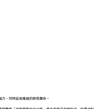
抽力，同時延長機器的使用壽命。
德國寶將「自動電熱除油功能」普及至旗下的傾斜式、超薄式和