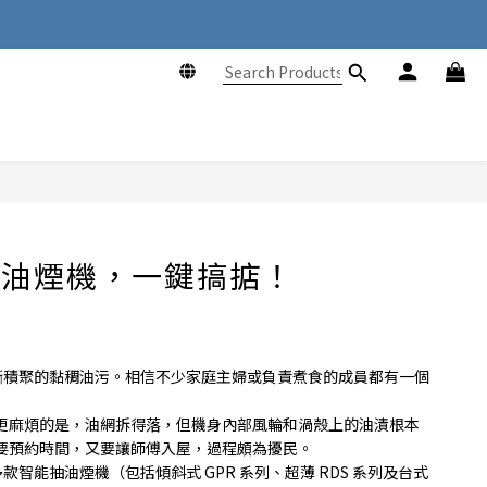
ng Kong
ng Kong
抽油煙機，一鍵搞掂！
漸積聚的黏稠油污。相信不少家庭主婦或負責煮食的成員都有一個
更麻煩的是，油網拆得落，但機身內部風輪和渦殼上的油漬根本
要預約時間，又要讓師傅入屋，過程頗為擾民。
多款智能抽油煙機（包括傾斜式
GPR
系列、超薄
RDS
系列及台式