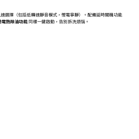
風速選擇（包括低轉速靜音模式，慳電寧靜）。配備延時關機功能
動電熱除油功能
同樣一鍵啟動，告別拆洗煩惱。