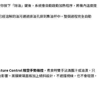
當你按下「除油」鍵後，系統會自動啟動加熱程序，將機內溫度提
已經溶解的油污通過排油孔排到集油杯中。整個過程完全自動
ture Control
隔空手勢操控
，煮食時雙手沾滿醬汁或油漬，只
力影響。黑鏡玻璃面板加上傾斜設計，不遮擋視線，也不會碰頭，