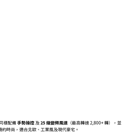
同樣配備
手勢操控
及
25
級變頻風速
（最高轉速
2,800+
轉），並
簡約時尚，適合北歐、工業風及現代豪宅。