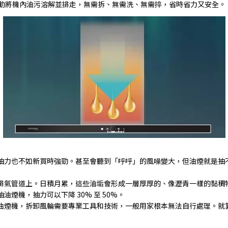
動將機內油污溶解並排走，無需拆、無需洗、無需捽，省時省力又安全。
抽力也不如新買時強勁。甚至會聽到「呼呼」的風噪變大，但油煙就是抽
排氣管道上。日積月累，這些油垢會形成一層厚厚的、像瀝青一樣的黏稠
抽油煙機，抽力可以下降
30%
至
50%
。
油煙機，拆卸風輪需要專業工具和技術，一般用家根本無法自行處理。就